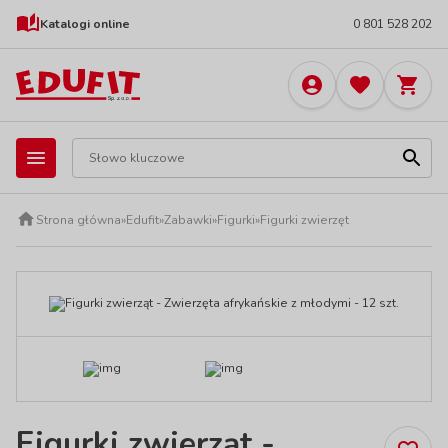
Katalogi online
0 801 528 202
Strona główna
»
Edufit
»
Zabawki
»
Figurki
»
Figurki zwierzęt
Figurki zwierząt -