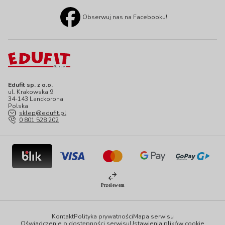
Obserwuj nas na Facebooku!
Edufit sp. z o.o.
ul. Krakowska 9
34-143 Lanckorona
Polska
sklep@edufit.pl
0 801 528 202
Kontakt
Polityka prywatności
Mapa serwisu
Oświadczenie o dostępności serwisu
Ustawienia plików cookie