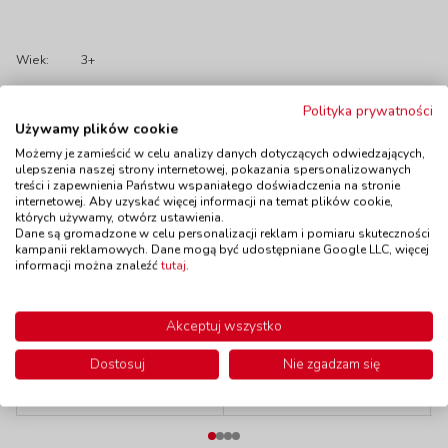
Wiek:
3+
Polecamy
Polityka prywatności
Używamy plików cookie
Możemy je zamieścić w celu analizy danych dotyczących odwiedzających,
ulepszenia naszej strony internetowej, pokazania spersonalizowanych
treści i zapewnienia Państwu wspaniałego doświadczenia na stronie
internetowej. Aby uzyskać więcej informacji na temat plików cookie,
Figurki zwierząt -
których używamy, otwórz ustawienia.
Figurki zwierząt -
Owady - 12 szt.
Dane są gromadzone w celu personalizacji reklam i pomiaru skuteczności
Zwierzęta
kod: MI27480
kampanii reklamowych. Dane mogą być udostępniane Google LLC, więcej
farmerskie - 11 szt.
informacji można znaleźć
tutaj
.
Dostępność
W magazynie
kod: MI27420
do 5 dni
Dostępność
W magazynie
4 szt.
Akceptuj wszystko
do 5 dni
179,00 zł
74,90 zł
z VAT
z VAT
Dostosuj
Nie zgadzam się
Do koszyka
Do koszyka