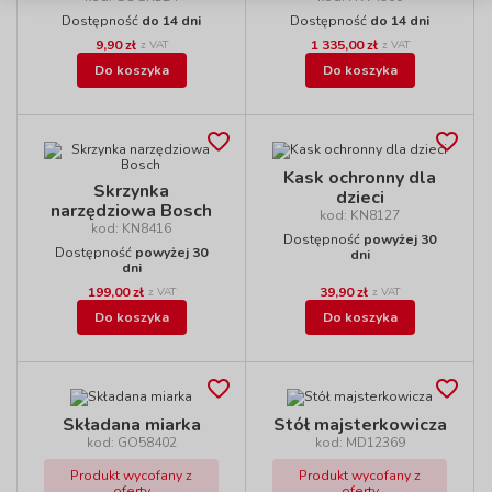
Dostępność
do 14 dni
Dostępność
do 14 dni
9,90 zł
1 335,00 zł
z VAT
z VAT
Do koszyka
Do koszyka
Kask ochronny dla
Skrzynka
dzieci
narzędziowa Bosch
kod: KN8127
kod: KN8416
Dostępność
powyżej 30
Dostępność
powyżej 30
dni
dni
199,00 zł
39,90 zł
z VAT
z VAT
Do koszyka
Do koszyka
Składana miarka
Stół majsterkowicza
kod: GO58402
kod: MD12369
Produkt wycofany z
Produkt wycofany z
oferty
oferty