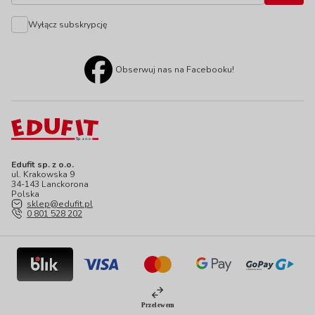
Wyłącz subskrypcję
Obserwuj nas na Facebooku!
Edufit sp. z o.o.
ul. Krakowska 9
34-143 Lanckorona
Polska
sklep@edufit.pl
0 801 528 202