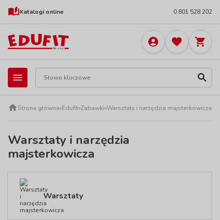
Katalogi online
0 801 528 202
Strona główna
»
Edufit
»
Zabawki
»
Warsztaty i narzędzia majsterkowicza
Warsztaty i narzędzia
majsterkowicza
Warsztaty