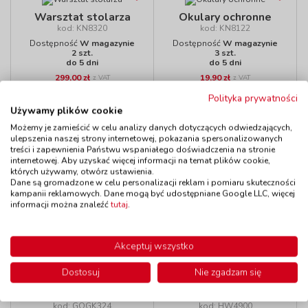
Warsztat stolarza
Okulary ochronne
kod: KN8320
kod: KN8122
Dostępność
W magazynie
Dostępność
W magazynie
2 szt.
3 szt.
do 5 dni
do 5 dni
299,00 zł
19,90 zł
z VAT
z VAT
Do koszyka
Do koszyka
Polityka prywatności
Używamy plików cookie
Możemy je zamieścić w celu analizy danych dotyczących odwiedzających,
ulepszenia naszej strony internetowej, pokazania spersonalizowanych
treści i zapewnienia Państwu wspaniałego doświadczenia na stronie
Słuchawki ochronne
Rękawice robocze
internetowej. Aby uzyskać więcej informacji na temat plików cookie,
których używamy, otwórz ustawienia.
kod: KN8505
kod: KN8120
Dane są gromadzone w celu personalizacji reklam i pomiaru skuteczności
Dostępność
W magazynie
Dostępność
W magazynie
kampanii reklamowych. Dane mogą być udostępniane Google LLC, więcej
do 5 dni
do 5 dni
informacji można znaleźć
tutaj
.
35,90 zł
17,90 zł
z VAT
z VAT
Do koszyka
Do koszyka
Akceptuj wszystko
Dostosuj
Nie zgadzam się
Młotek
Stół roboczy Natur
kod: GOGK324
kod: HW4900