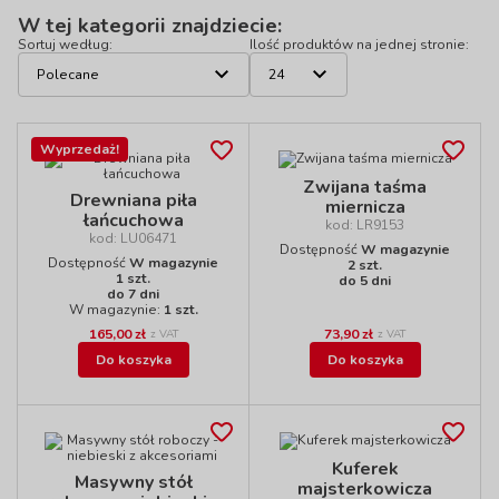
W tej kategorii znajdziecie:
Sortuj według:
Ilość produktów na jednej stronie:
Wyprzedaż!
Zwijana taśma
Drewniana piła
miernicza
łańcuchowa
kod: LR9153
kod: LU06471
Dostępność
W magazynie
Dostępność
W magazynie
2 szt.
1 szt.
do 5 dni
do 7 dni
W magazynie:
1 szt.
165,00 zł
73,90 zł
z VAT
z VAT
Do koszyka
Do koszyka
Kuferek
Masywny stół
majsterkowicza