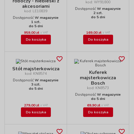
roboczy - niebieski z
kod: WY91800
akcesoriami
Dostępność
W magazynie
kod: LE10839
2 szt.
do 5 dni
Dostępność
W magazynie
1 szt.
do 5 dni
959,00 zł
169,00 zł
z VAT
z VAT
Do koszyka
Do koszyka
Stół majsterkowicza
Kuferek
kod: KN8574
majsterkowicza
Dostępność
W magazynie
Bosch
3 szt.
kod: KN8573
do 5 dni
Dostępność
W magazynie
do 5 dni
279,00 zł
69,90 zł
z VAT
z VAT
Do koszyka
Do koszyka