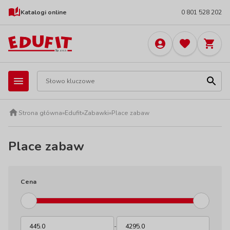
Katalogi online
0 801 528 202
Strona główna
»
Edufit
»
Zabawki
»
Place zabaw
Place zabaw
Cena
-