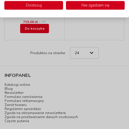
dzieci - zielony
Dostosuj
Nie zgadzam się
kod: ZC466A00060
Produkt wycofany z
oferty
Dostępność
W magazynie
do 5 dni
715,00 zł
z VAT
Do koszyka
Produktov na stranke
INFOPANEL
Katalogi online
Blog
Newsletter
Formularz zamówienia
Formularz reklamacyjny
Zwrot towaru
Regulamin sprzedaży
Zgoda na otrzymywanie newslettera
Zgoda na przetwarzanie danych osobowych
Częste pytania