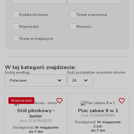
Szybka dostawa
Towar w promocji
Wyprzedaż
Nowości
Towar w magazynie
W tej kategorii znajdziecie:
Sortuj według:
Ilość produktów na jednej stronie:
Wyprzedaż!
Stół piknikowy -
Plac zabaw 8 w 1
Junior
kod: ZC440W00060
kod: ZC479500070
Dostępność
W magazynie
2 szt.
Dostępność
W magazynie
do 7 dni
do 7 dni