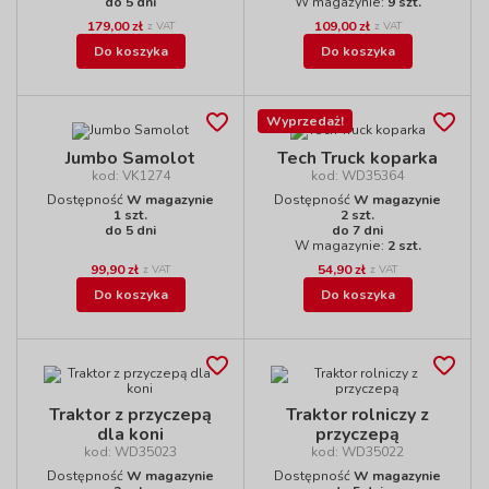
do 5 dni
W magazynie:
9 szt.
179,00 zł
109,00 zł
z VAT
z VAT
Do koszyka
Do koszyka
Wyprzedaż!
Jumbo Samolot
Tech Truck koparka
kod: VK1274
kod: WD35364
Dostępność
W magazynie
Dostępność
W magazynie
1 szt.
2 szt.
do 5 dni
do 7 dni
W magazynie:
2 szt.
99,90 zł
54,90 zł
z VAT
z VAT
Do koszyka
Do koszyka
Traktor z przyczepą
Traktor rolniczy z
dla koni
przyczepą
kod: WD35023
kod: WD35022
Dostępność
W magazynie
Dostępność
W magazynie