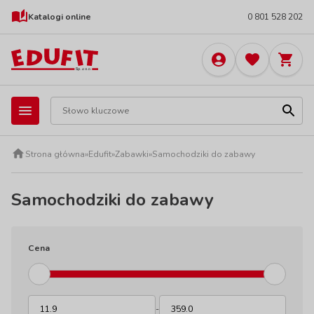
Katalogi online
0 801 528 202
Strona główna
»
Edufit
»
Zabawki
»
Samochodziki do zabawy
Samochodziki do zabawy
Cena
-