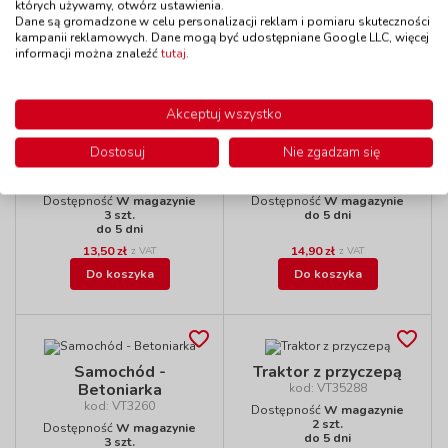
do 5 dni
do 5 dni
których używamy, otwórz ustawienia.
Dane są gromadzone w celu personalizacji reklam i pomiaru skuteczności
29,90 zł
41,50 zł
z VAT
z VAT
kampanii reklamowych. Dane mogą być udostępniane Google LLC, więcej
Do koszyka
Do koszyka
informacji można znaleźć
tutaj
.
Akceptuj wszystko
Ciężarówka
Ciężarówka z
Dostosuj
Nie zgadzam się
holownicza
drabiną
kod: VT3277
kod: VT3284
Dostępność
W magazynie
Dostępność
W magazynie
3 szt.
do 5 dni
do 5 dni
13,50 zł
14,90 zł
z VAT
z VAT
Do koszyka
Do koszyka
Samochód -
Traktor z przyczepą
Betoniarka
kod: VT35288
kod: VT3260
Dostępność
W magazynie
2 szt.
Dostępność
W magazynie
do 5 dni
3 szt.