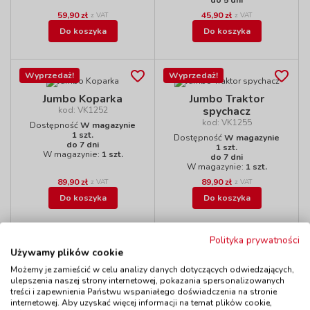
do 5 dni
59,90 zł
45,90 zł
z VAT
z VAT
Do koszyka
Do koszyka
Wyprzedaż!
Wyprzedaż!
Jumbo Koparka
Jumbo Traktor
spychacz
kod: VK1252
kod: VK1255
Dostępność
W magazynie
1 szt.
Dostępność
W magazynie
do 7 dni
1 szt.
W magazynie:
1 szt.
do 7 dni
W magazynie:
1 szt.
89,90 zł
89,90 zł
z VAT
z VAT
Do koszyka
Do koszyka
Polityka prywatności
Używamy plików cookie
Motor 2
Radiowóz
Możemy je zamieścić w celu analizy danych dotyczących odwiedzających,
kod: VT8947
kod: VT37091
ulepszenia naszej strony internetowej, pokazania spersonalizowanych
treści i zapewnienia Państwu wspaniałego doświadczenia na stronie
Dostępność
W magazynie
Dostępność
W magazynie
2 szt.
3 szt.
internetowej. Aby uzyskać więcej informacji na temat plików cookie,