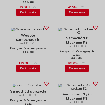
do 5 dni
13,50 zł
41,50 zł
z VAT
z VAT
Do koszyka
Do koszyka
Wesołe
Samochód z
samochodziki
klockami K2
kod: DT6934
kod: HE00054
Dostępność
W magazynie
Dostępność
W magazynie
do 5 dni
1 szt.
do 5 dni
119,00 zł
109,00 zł
z VAT
z VAT
Do koszyka
Do koszyka
Samochód strażacki
Samochód Ptyś z
kod: HE00095
klockami K2
Dostępność
W magazynie
kod: HE00060
2 szt.