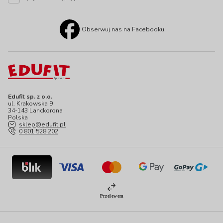
Obserwuj nas na Facebooku!
Edufit sp. z o.o.
ul. Krakowska 9
34-143 Lanckorona
Polska
sklep@edufit.pl
0 801 528 202