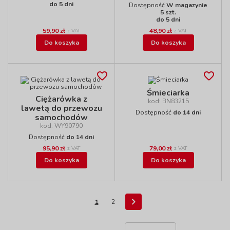
do 5 dni
Dostępność
W magazynie
5 szt.
do 5 dni
59,90 zł
48,90 zł
z VAT
z VAT
Do koszyka
Do koszyka
Śmieciarka
Ciężarówka z
kod: BN83215
lawetą do przewozu
Dostępność
do 14 dni
samochodów
kod: WY90790
Dostępność
do 14 dni
95,90 zł
79,00 zł
z VAT
z VAT
Do koszyka
Do koszyka
1
2