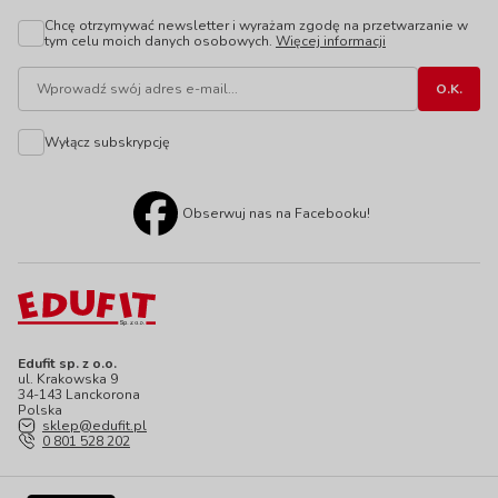
Chcę otrzymywać newsletter i wyrażam zgodę na przetwarzanie w
tym celu moich danych osobowych.
Więcej informacji
Wyłącz subskrypcję
Obserwuj nas na Facebooku!
Edufit sp. z o.o.
ul. Krakowska 9
34-143 Lanckorona
Polska
sklep@edufit.pl
0 801 528 202