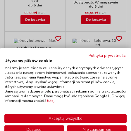
3 szt.
Dostępność
W magazynie
do 5 dni
do 5 dni
99,90 zł
55,90 zł
z VAT
z VAT
Do koszyka
Do koszyka
Kredy kolorowe -
Kreda - kolorowa,
Maxi
Polityka prywatności
10 szt.
kod: ED025291
Używamy plików cookie
kod: JO1020
Dostępność
W magazynie
Możemy je zamieścić w celu analizy danych dotyczących odwiedzających,
Dostępność
W magazynie
do 5 dni
do 5 dni
ulepszenia naszej strony internetowej, pokazania spersonalizowanych
treści i zapewnienia Państwu wspaniałego doświadczenia na stronie
37,90 zł
6,90 zł
z VAT
z VAT
internetowej. Aby uzyskać więcej informacji na temat plików cookie,
Do koszyka
Do koszyka
których używamy, otwórz ustawienia.
Dane są gromadzone w celu personalizacji reklam i pomiaru skuteczności
kampanii reklamowych. Dane mogą być udostępniane Google LLC, więcej
informacji można znaleźć
tutaj
.
Kreda - biała, 10 szt.
Pisaki kredowe
Akceptuj wszystko
kod: JO1010
kod: FL390509
Dostępność
W magazynie
Produkt wycofany z
Dostosuj
Nie zgadzam się
1 szt.