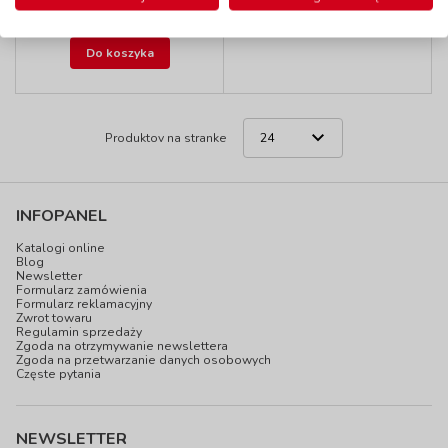
oferty
do 5 dni
4,90 zł
z VAT
Do koszyka
Produktov na stranke
INFOPANEL
Katalogi online
Blog
Newsletter
Formularz zamówienia
Formularz reklamacyjny
Zwrot towaru
Regulamin sprzedaży
Zgoda na otrzymywanie newslettera
Zgoda na przetwarzanie danych osobowych
Częste pytania
NEWSLETTER