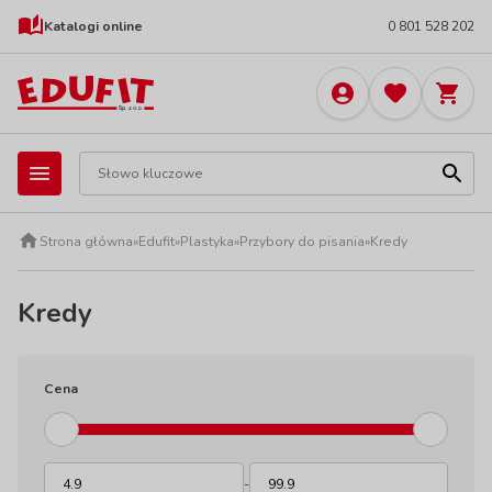
Katalogi online
0 801 528 202
Strona główna
»
Edufit
»
Plastyka
»
Przybory do pisania
»
Kredy
Kredy
Cena
-