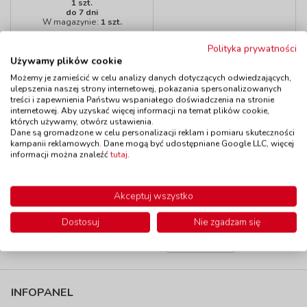
1 szt.
do 7 dni
W magazynie:
1 szt.
45,90 zł
z VAT
Polityka prywatności
Do koszyka
Używamy plików cookie
Możemy je zamieścić w celu analizy danych dotyczących odwiedzających,
ulepszenia naszej strony internetowej, pokazania spersonalizowanych
treści i zapewnienia Państwu wspaniałego doświadczenia na stronie
internetowej. Aby uzyskać więcej informacji na temat plików cookie,
których używamy, otwórz ustawienia.
Maski - Stary
Dane są gromadzone w celu personalizacji reklam i pomiaru skuteczności
Donald farmę miał
kampanii reklamowych. Dane mogą być udostępniane Google LLC, więcej
kod: EQ4011
informacji można znaleźć
tutaj
.
Produkt wycofany z
oferty
Akceptuj wszystko
Dostosuj
Nie zgadzam się
Produktov na stranke
INFOPANEL