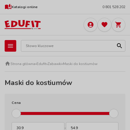
Katalogi online
0 801 528 202
Strona główna
»
Edufit
»
Zabawki
»
Maski do kostiumów
Maski do kostiumów
Cena
-