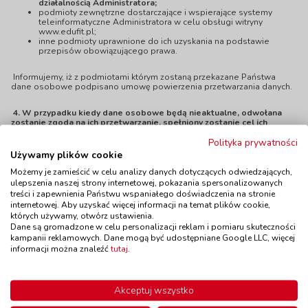
działalnością Administratora;
podmioty zewnętrzne dostarczające i wspierające systemy
teleinformatyczne Administratora w celu obsługi witryny
www.edufit.pl
;
inne podmioty uprawnione do ich uzyskania na podstawie
przepisów obowiązującego prawa.
Informujemy, iż z podmiotami którym zostaną przekazane Państwa
dane osobowe podpisano umowę powierzenia przetwarzania danych.
4
.
W przypadku kiedy dane osobowe będą nieaktualne, odwołana
zostanie zgoda na ich przetwarzanie, spełniony zostanie cel ich
przechowywania lub upłynie czas, na który była udzielona zgoda na
Polityka prywatności
przetwarzanie danych osobowych albo też ich przechowywanie z
uzasadnionych przyczyn będzie niedopuszczalne, przechowywane
Używamy plików cookie
dane osobowe będą usunięte.
Możemy je zamieścić w celu analizy danych dotyczących odwiedzających,
ulepszenia naszej strony internetowej, pokazania spersonalizowanych
5
. Posiada Pani/Pan:
treści i zapewnienia Państwu wspaniałego doświadczenia na stronie
internetowej. Aby uzyskać więcej informacji na temat plików cookie,
prawo dostępu do swoich danych, ich sprostowania, żądania ich
których używamy, otwórz ustawienia.
usunięcia, prawo ograniczenia przetwarzania i prawo
Dane są gromadzone w celu personalizacji reklam i pomiaru skuteczności
przenoszenia danych,
kampanii reklamowych. Dane mogą być udostępniane Google LLC, więcej
prawo do wniesienia sprzeciwu wobec przetwarzania danych na
informacji można znaleźć
tutaj
.
podstawie uzasadnionego interesu Administratora lub wobec
przetwarzania w celu marketingu bezpośredniego,
prawo wniesienia skargi do organu nadzorczego ( Prezesa
Urzędu Ochrony Danych Osobowych, jeżeli Twoje dane są
Akceptuj wszystko
przetwarzane niezgodnie z wymogami prawnymi,
prawo do cofnięcia zgody w dowolnym momencie (bez wpływu