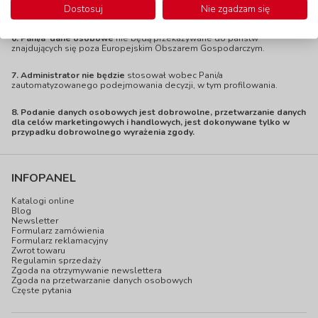
na zgodność z prawem przetwarzania, którego dokonano na
Dostosuj
Nie zgadzam się
podstawie zgody przed jej cofnięciem).
6. Pani/a dane osobowe
nie będą przekazywane do państw
znajdujących się poza Europejskim Obszarem Gospodarczym.
7. Administrator nie będzie
stosował wobec Pani/a
zautomatyzowanego podejmowania decyzji, w tym profilowania.
8.
Podanie danych osobowych jest dobrowolne, przetwarzanie danych
dla celów marketingowych i handlowych, jest dokonywane tylko w
przypadku dobrowolnego wyrażenia zgody.
INFOPANEL
Katalogi online
Blog
Newsletter
Formularz zamówienia
Formularz reklamacyjny
Zwrot towaru
Regulamin sprzedaży
Zgoda na otrzymywanie newslettera
Zgoda na przetwarzanie danych osobowych
Częste pytania