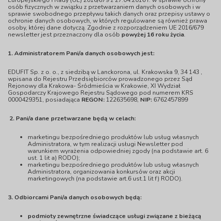
Europejskiego i Rady (UE) 2016/679 z 27.04.2016 r. w sprawie ochrony
osób fizycznych w związku z przetwarzaniem danych osobowych i w
sprawie swobodnego przepływu takich danych oraz przepisy ustawy o
ochronie danych osobowych, w których regulowane są również prawa
osoby, której dane dotyczą. Zgodnie z rozporządzeniem UE 2016/679
newsletter jest przeznaczony dla osób
powyżej 16 roku życia
.
1. Administratorem Pani/a danych osobowych jest:
EDUFIT Sp. z o. o., z siedzibą w Lanckorona, ul. Krakowska 9, 34 143 ,
wpisana do Rejestru Przedsiębiorców prowadzonego przez Sąd
Rejonowy dla Krakowa- Śródmieścia w Krakowie, XI Wydział
Gospodarczy Krajowego Rejestru Sądowego pod numerem KRS
0000429351, posiadająca
REGON:
122635698,
NIP:
6762457899
2. Pani/a dane przetwarzane będą w celach:
marketingu bezpośredniego produktów lub usług własnych
Administratora, w tym realizacji usługi Newsletter pod
warunkiem wyrażenia odpowiedniej zgody (na podstawie art. 6
ust. 1 lit a) RODO);
marketingu bezpośredniego produktów lub usług własnych
Administratora, organizowania konkursów oraz akcji
marketingowych (na podstawie art.6 ust.1 lit f) RODO).
3. Odbiorcami Pani/a danych osobowych będą:
podmioty zewnętrzne świadczące usługi związane z bieżącą