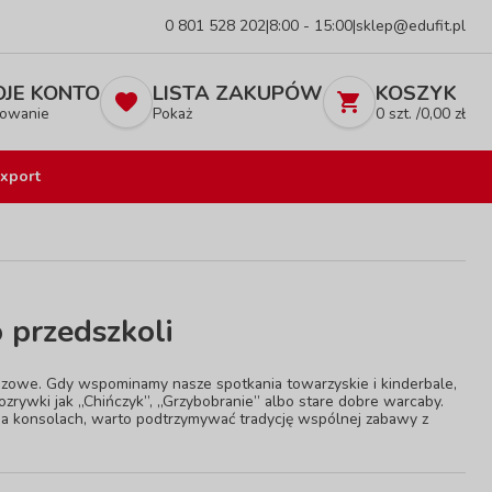
0 801 528 202
|
8:00 - 15:00
|
sklep@edufit.pl
JE KONTO
LISTA ZAKUPÓW
KOSZYK
owanie
Pokaż
0
szt. /
0,00
zł
xport
o przedszkoli
anszowe. Gdy wspominamy nasze spotkania towarzyskie i kinderbale,
zrywki jak „Chińczyk”, „Grzybobranie” albo stare dobre warcaby.
y na konsolach, warto podtrzymywać tradycję wspólnej zabawy z