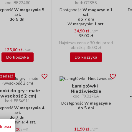
kod: BE22460
kod: OT355
tępność
W magazynie 5
Dostępność
W magazynie 1
D
szt.
szt.
do 5 dni
do 7 dni
W magazynie:
1 szt.
34,90 zł
z VAT
35,00 zł
Najniższa cena z 30 dni przed
obniżką: 35,00 zł
125,00 zł
z VAT
Do koszyka
Do koszyka
zedaż!
Łamigłówki-
onki do gry - małe
Niedźwiedzie
(wysokość 2 cm)
kod: PX0176A
D
kod: EF54911
Dostępność
W magazynie
tępność
W magazynie 4
do 5 dni
szt.
do 7 dni
W magazynie:
4 szt.
tności
6,90 zł
11,90 zł
z VAT
z VAT