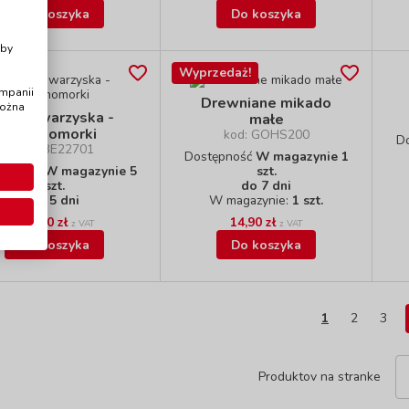
Do koszyka
Do koszyka
i
Aby
Wyprzedaż!
ampanii
Drewniane mikado
można
Gra towarzyska -
małe
Muchomorki
kod: GOHS200
D
kod: BE22701
Dostępność
W magazynie 1
tępność
W magazynie 5
szt.
szt.
do 7 dni
do 5 dni
W magazynie:
1 szt.
159,00 zł
14,90 zł
z VAT
z VAT
Do koszyka
Do koszyka
1
2
3
Produktov na stranke