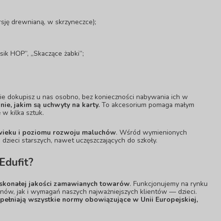
sję drewnianą, w skrzyneczce);
usik HOP”, „Skaczące żabki”;
akie dokupisz u nas osobno, bez konieczności nabywania ich w
nie, jakim są
uchwyty na karty
.
To akcesorium pomaga małym
w kilka sztuk.
 wieku i poziomu rozwoju maluchów
. Wśród wymienionych
a dzieci starszych, nawet uczęszczających do szkoły.
Edufit?
konałej jakości zamawianych towarów
. Funkcjonujemy na rynku
unów, jak i wymagań naszych najważniejszych klientów — dzieci.
ełniają wszystkie normy obowiązujące w Unii Europejskiej,