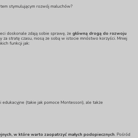
entem stymulującym rozwój maluchów?
ci doskonale zdają sobie sprawę, że
główną drogą do rozwoju
za stratę czasu, niosą ze sobą w istocie mnóstwo korzyści. Mniej
kich funkcji jak:
 edukacyjne (takie jak
pomoce Montessori
), ale także
cyjnych, w które warto zaopatrzyć małych podopiecznych
. Pośród