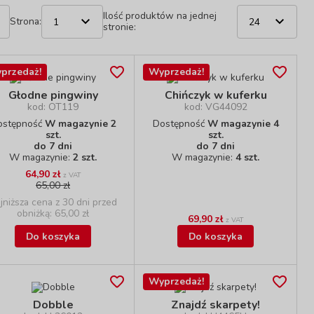
Ilość produktów na jednej
Strona:
stronie:
przedaż!
Wyprzedaż!
Głodne pingwiny
Chińczyk w kuferku
kod: OT119
kod: VG44092
ostępność
W magazynie 2
Dostępność
W magazynie 4
szt.
szt.
do 7 dni
do 7 dni
W magazynie:
2 szt.
W magazynie:
4 szt.
64,90 zł
z VAT
65,00 zł
jniższa cena z 30 dni przed
obniżką: 65,00 zł
69,90 zł
z VAT
Do koszyka
Do koszyka
Wyprzedaż!
Dobble
Znajdź skarpety!