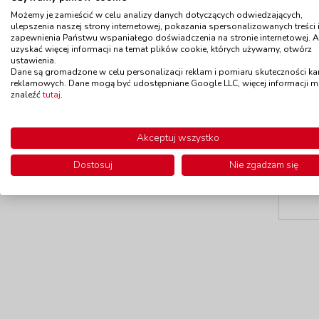
Możemy je zamieścić w celu analizy danych dotyczących odwiedzających,
ulepszenia naszej strony internetowej, pokazania spersonalizowanych treści 
zapewnienia Państwu wspaniałego doświadczenia na stronie internetowej. 
uzyskać więcej informacji na temat plików cookie, których używamy, otwórz
ustawienia.
Dane są gromadzone w celu personalizacji reklam i pomiaru skuteczności k
reklamowych. Dane mogą być udostępniane Google LLC, więcej informacji 
znaleźć
tutaj
.
Dos
Akceptuj wszystko
Dostosuj
Nie zgadzam się