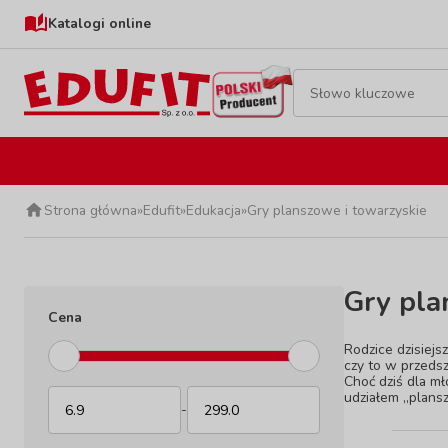
Katalogi online
Strona główna
»
Edufit
»
Edukacja
»
Gry planszowe i towarzyskie
Gry pla
Cena
Rodzice dzisiejs
czy to w przedsz
Choć dziś dla mł
udziałem „plans
-