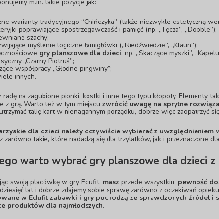
onujemy m.in. takie pozycje jak:
żne warianty tradycyjnego “Chińczyka” (także niezwykle estetyczną wer
teryjki poprawiające spostrzegawczość i pamięć (np. „Tęcza”, „Dobble”);
ewniane szachy;
zwijające myślenie logiczne łamigłówki („Niedźwiedzie”, „Klaun”);
ęcznościowe
gry planszowe dla dzieci
, np. „Skaczące myszki”, „Kapel
asyczny „Czarny Piotruś”;
zące współpracy „Głodne pingwiny”;
wiele innych.
 radę na zagubione pionki, kostki i inne tego typu kłopoty. Elementy t
e z grą. Warto też w tym miejscu
zwrócić uwagę na sprytne rozwiąza
utrzymać talię kart w nienagannym porządku, dobrze więc zaopatrzyć się 
arzyskie dla dzieci należy oczywiście wybierać z uwzględnieniem
z zarówno takie, które nadadzą się dla trzylatków, jak i przeznaczone dl
ego warto wybrać gry planszowe dla dzieci z 
jąc swoją placówkę w gry Edufit,
masz
przede wszystkim
pewność dos
 dziesięć lat i dobrze zdajemy sobie sprawę zarówno z oczekiwań opiek
wane w Edufit zabawki i gry pochodzą ze sprawdzonych źródeł i sp
ce produktów dla najmłodszych
.