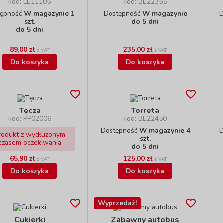
kod: LE11105
kod: BE22355
tępność
W magazynie 1
Dostępność
W magazynie
D
szt.
do 5 dni
do 5 dni
89,00 zł
235,00 zł
z VAT
z VAT
Do koszyka
Do koszyka
Tęcza
Torreta
kod: PP02006
kod: BE22450
Dostępność
W magazynie 4
D
rodukt z wydłużonym
szt.
czasem oczekiwania
do 5 dni
65,90 zł
125,00 zł
z VAT
z VAT
Do koszyka
Do koszyka
Wyprzedaż!
Cukierki
Zabawny autobus