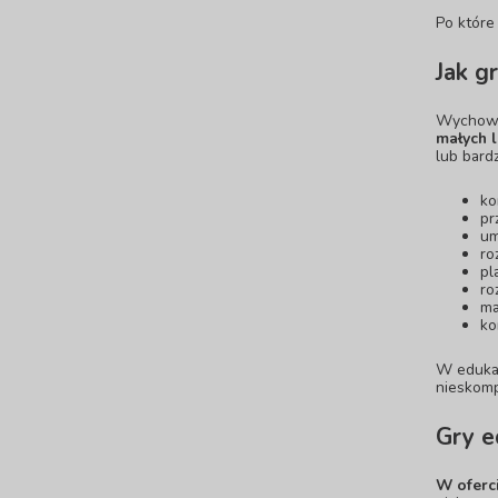
Po któr
Jak g
Wychowaw
małych l
lub bard
ko
pr
um
ro
pl
ro
ma
ko
W
eduka
nieskomp
Gry e
W oferc