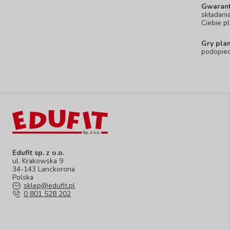
Gwarant
składani
Ciebie p
Gry pla
podopiec
Edufit sp. z o.o.
ul. Krakowska 9
34-143 Lanckorona
Polska
sklep@edufit.pl
0 801 528 202