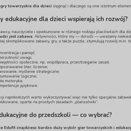
e
gry towarzyskie dla dzieci
sięgnąć i dlaczego są one istotnym elem
ry edukacyjne dla dzieci wspierają ich rozwój?
cy, nauczyciele i opiekunowie w różnego rodzaju placówkach dla dzie
udzi jest zabawa
. Aktywności, które my — dorośli — uważamy niekiedy 
ziej skomplikowane zabawy, gry, a także
puzzle
, stymulują rozwój m.in. ta
ncentracja i pamięć;
zerzutność uwagi;
iejętności społeczne, np. współpraca, przestrzeganie zasad;
zpoznawanie liter, liczenie;
anowanie, myślenie strategiczne;
zumowanie logiczne;
ła motoryka;
mpetencje językowe.
cji
najmłodszych warto wykorzystywać więc nie tylko specjalne zabawki
likowane, oparte na prostych zasadach „planszówki”.
dukacyjne do przedszkoli — co wybrać?
ie Edufit znajdziesz bardzo duży wybór gier towarzyskich i eduka