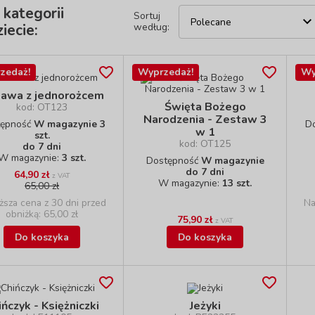
 kategorii
Sortuj
iecie:
według:
zedaż!
Wyprzedaż!
Wy
awa z jednorożcem
Święta Bożego
kod: OT123
Narodzenia - Zestaw 3
tępność
W magazynie 3
D
w 1
szt.
kod: OT125
do 7 dni
W magazynie:
3 szt.
Dostępność
W magazynie
do 7 dni
64,90 zł
z VAT
W magazynie:
13 szt.
65,00 zł
ższa cena z 30 dni przed
Na
obniżką: 65,00 zł
75,90 zł
z VAT
Do koszyka
Do koszyka
ińczyk - Księżniczki
Jeżyki