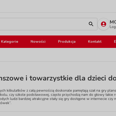
MO
Log
Kategorie
Nowości
Produkcja
Kontakt
E
nszowe i towarzystkie dla dzieci d
zych kilkulatków z całą pewnością doskonale pamiętają szał na gry pl
kolu, czy szkole podstawowej, często przychodzą nam do głowy takie ro
odych ludzi bardziej atrakcyjne stały się gry dostępne w internecie cz
zówek”.