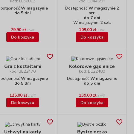
kod: LL36012
kod: LU4465H
ostępność
W magazynie
Dostępność
W magazynie 2
do 5 dni
szt.
do 7 dni
W magazynie:
2 szt.
79,90 zł
109,00 zł
z VAT
z VAT
Do koszyka
Do koszyka
Gra z kształtami
Kolorowe gąsienice
kod: BE22470
kod: BE22480
ostępność
W magazynie
Dostępność
W magazynie
do 5 dni
do 5 dni
125,00 zł
139,00 zł
z VAT
z VAT
Do koszyka
Do koszyka
Uchwyt na karty
Bystre oczko