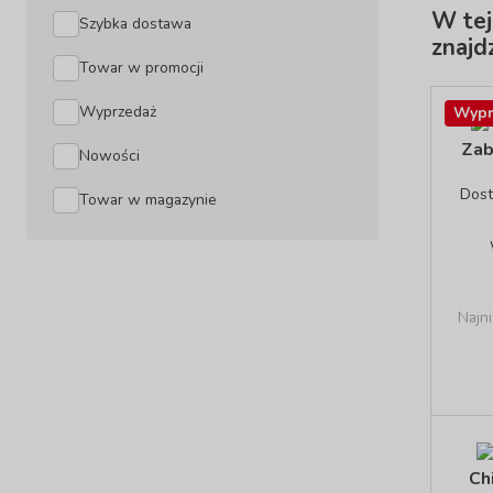
W tej
Szybka dostawa
znajdz
Towar w promocji
Wyprzedaż
Wypr
Zab
Nowości
Dos
Towar w magazynie
Najni
Ch