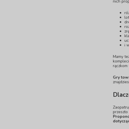
nich prop
ró
lo
dr
ro
zr
kl
uc
i 
Mamy też
kompleci
rączkom 
Gry tow
znajdzies
Dlacz
Zaopatru
przeszło
Propono
dotyczą