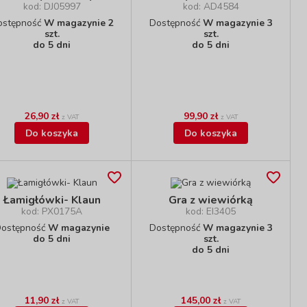
kod: DJ05997
kod: AD4584
ostępność
W magazynie 2
Dostępność
W magazynie 3
szt.
szt.
do 5 dni
do 5 dni
26,90 zł
99,90 zł
z VAT
z VAT
Do koszyka
Do koszyka
Łamigłówki- Klaun
Gra z wiewiórką
kod: PX0175A
kod: EI3405
ostępność
W magazynie
Dostępność
W magazynie 3
do 5 dni
szt.
do 5 dni
11,90 zł
145,00 zł
z VAT
z VAT