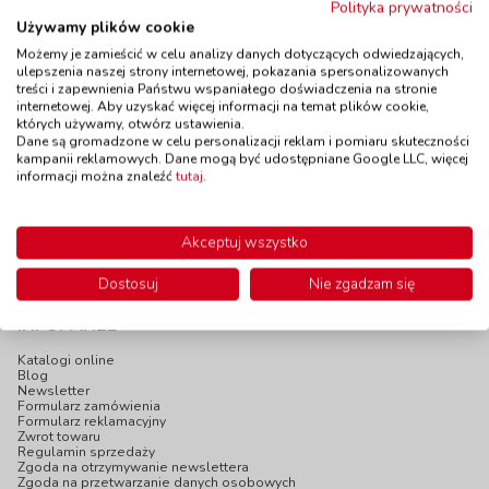
Polityka prywatności
Używamy plików cookie
Możemy je zamieścić w celu analizy danych dotyczących odwiedzających,
Skaczące myszki
Kangaroo
ulepszenia naszej strony internetowej, pokazania spersonalizowanych
kod: LE7959
kod: PI6079
treści i zapewnienia Państwu wspaniałego doświadczenia na stronie
Dostępność
W magazynie
Dostępność
do 10 dni
internetowej. Aby uzyskać więcej informacji na temat plików cookie,
1 szt.
których używamy, otwórz ustawienia.
do 5 dni
Dane są gromadzone w celu personalizacji reklam i pomiaru skuteczności
85,90 zł
64,90 zł
kampanii reklamowych. Dane mogą być udostępniane Google LLC, więcej
z VAT
z VAT
informacji można znaleźć
tutaj
.
Do koszyka
Do koszyka
Akceptuj wszystko
Dostosuj
Nie zgadzam się
INFOPANEL
Katalogi online
Blog
Newsletter
Formularz zamówienia
Formularz reklamacyjny
Zwrot towaru
Regulamin sprzedaży
Zgoda na otrzymywanie newslettera
Zgoda na przetwarzanie danych osobowych