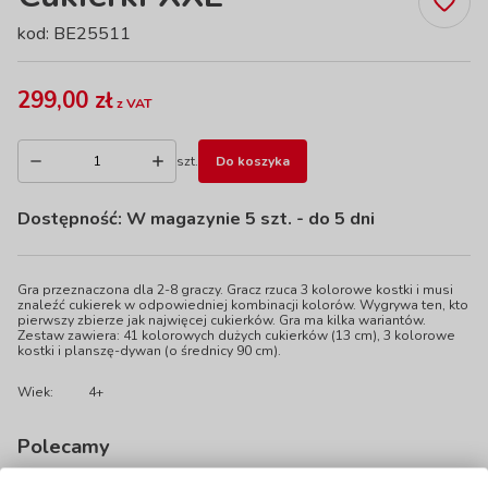
kod: BE25511
299,00 zł
z VAT
szt.
Do koszyka
Dostępność:
W magazynie 5 szt.
- do 5 dni
Gra przeznaczona dla 2-8 graczy. Gracz rzuca 3 kolorowe kostki i musi
znaleźć cukierek w odpowiedniej kombinacji kolorów. Wygrywa ten, kto
pierwszy zbierze jak najwięcej cukierków. Gra ma kilka wariantów.
Zestaw zawiera: 41 kolorowych dużych cukierków (13 cm), 3 kolorowe
kostki i planszę-dywan (o średnicy 90 cm).
Wiek:
4+
Polecamy