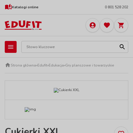
Katalogi online
0 801 528 202
Strona główna
»
Edufit
»
Edukacja
»
Gry planszowe i towarzyskie
Cukierki XXL