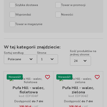
Szybka dostawa
Towar w promocji
Wyprzedaż
Nowości
Towar w magazynie
W tej kategorii znajdziecie:
Ilość produktów na
Sortuj według:
Strona:
jednej stronie:
Nowość!
Nowość!
Pufa Hill - walec,
Pufa Hill - walec,
fioletowa
zielona
kod: EDF004/F
kod: EDF004/Z
Dostępność
do 7 dni
Dostępność
do 7 dni
205,00 zł
205,00 zł
z VAT
z VAT