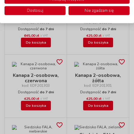
Dostosuj
Nie zgadzam się
Kanapa 3-osobowa,
Kanapa 2-osobowa,
żółta
niebieska
kod: EDF301301
kod: EDF201305
Dostępność
do 7 dni
Dostępność
do 7 dni
645,00 zł
425,00 zł
z VAT
z VAT
Do koszyka
Do koszyka
Kanapa 2-osobowa,
Kanapa 2-osobowa,
czerwona
żółta
kod: EDF201303
kod: EDF201301
Dostępność
do 7 dni
Dostępność
do 7 dni
425,00 zł
425,00 zł
z VAT
z VAT
Do koszyka
Do koszyka