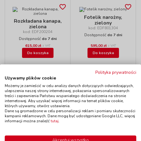
Fotelik narożny,
Rozkładana kanapa,
zielony
zielona
kod: EDF801304
kod: EDF200204
Dostępność
do 7 dni
Dostępność
do 7 dni
615,00 zł
595,00 zł
z VAT
z VAT
Do koszyka
Do koszyka
Polityka prywatności
Używamy plików cookie
Możemy je zamieścić w celu analizy danych dotyczących odwiedzających,
Kanapa 3-osobowa,
Kanapa 3-osobowa,
ulepszenia naszej strony internetowej, pokazania spersonalizowanych
zielona
pomarańczowa
treści i zapewnienia Państwu wspaniałego doświadczenia na stronie
kod: EDF301304
kod: EDF301302
internetowej. Aby uzyskać więcej informacji na temat plików cookie,
Dostępność
do 7 dni
Dostępność
do 7 dni
których używamy, otwórz ustawienia.
Dane są gromadzone w celu personalizacji reklam i pomiaru skuteczności
645,00 zł
645,00 zł
z VAT
z VAT
kampanii reklamowych. Dane mogą być udostępniane Google LLC, więcej
Do koszyka
Do koszyka
informacji można znaleźć
tutaj
.
Akceptuj wszystko