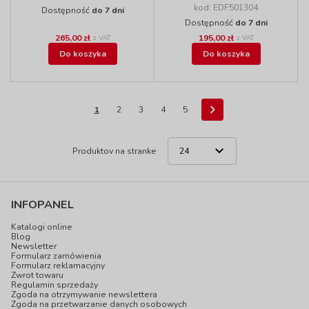
kod: EDF501304
Dostępność
do 7 dni
Dostępność
do 7 dni
265,00 zł
195,00 zł
z VAT
z VAT
Do koszyka
Do koszyka
1
2
3
4
5
Produktov na stranke
INFOPANEL
Katalogi online
Blog
Newsletter
Formularz zamówienia
Formularz reklamacyjny
Zwrot towaru
Regulamin sprzedaży
Zgoda na otrzymywanie newslettera
Zgoda na przetwarzanie danych osobowych