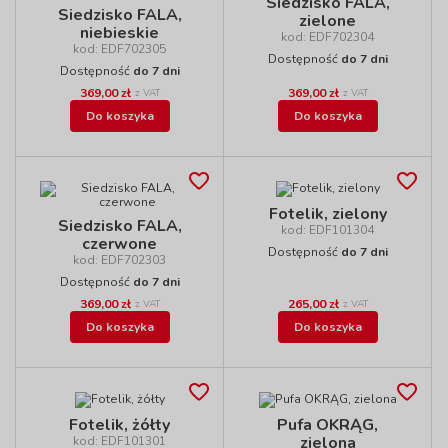
Siedzisko FALA,
Siedzisko FALA,
zielone
niebieskie
kod: EDF702304
kod: EDF702305
Dostępność
do 7 dni
Dostępność
do 7 dni
369,00 zł
369,00 zł
z VAT
z VAT
Do koszyka
Do koszyka
Fotelik, zielony
Siedzisko FALA,
kod: EDF101304
czerwone
Dostępność
do 7 dni
kod: EDF702303
Dostępność
do 7 dni
369,00 zł
265,00 zł
z VAT
z VAT
Do koszyka
Do koszyka
Fotelik, żółty
Pufa OKRĄG,
zielona
kod: EDF101301