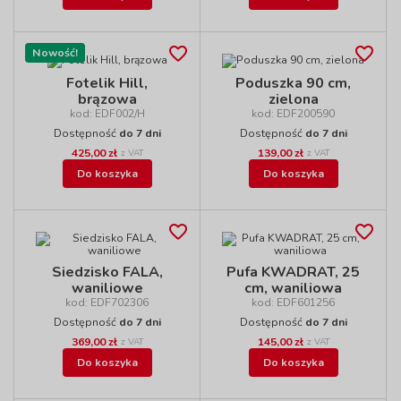
Nowość!
Fotelik Hill,
Poduszka 90 cm,
brązowa
zielona
kod: EDF002/H
kod: EDF200590
Dostępność
do 7 dni
Dostępność
do 7 dni
425,00 zł
139,00 zł
z VAT
z VAT
Do koszyka
Do koszyka
Siedzisko FALA,
Pufa KWADRAT, 25
waniliowe
cm, waniliowa
kod: EDF702306
kod: EDF601256
Dostępność
do 7 dni
Dostępność
do 7 dni
369,00 zł
145,00 zł
z VAT
z VAT
Do koszyka
Do koszyka