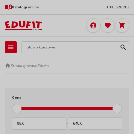
Katalogi online
0 801 528 202
Strona główna
»
Edufit
»
Cena
-