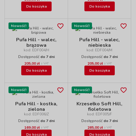
Do koszyka
Do koszyka
Nowość!
Nowość!
Pufa Hill - walec,
Pufa Hill - walec,
brązowa
niebieska
kod: EDF004/H
kod: EDF004/M
Dostępność
do 7 dni
Dostępność
do 7 dni
205,00 zł
205,00 zł
z VAT
z VAT
Do koszyka
Do koszyka
Nowość!
Nowość!
Pufa Hill - kostka,
Krzesełko Soft Hill,
zielona
fioletowa
kod: EDF006/Z
kod: EDF005/F
Dostępność
do 7 dni
Dostępność
do 7 dni
169,00 zł
265,00 zł
z VAT
z VAT
Do koszyka
Do koszyka