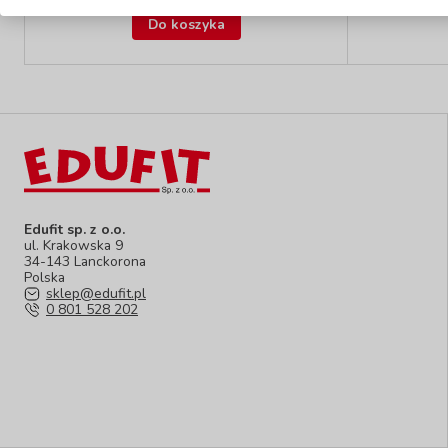
z VAT
Do koszyka
Edufit sp. z o.o.
ul. Krakowska 9
34-143 Lanckorona
Polska
sklep@edufit.pl
0 801 528 202