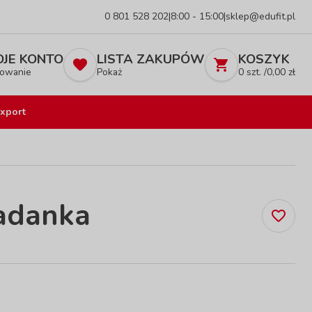
0 801 528 202
|
8:00 - 15:00
|
sklep@edufit.pl
JE KONTO
LISTA ZAKUPÓW
KOSZYK
owanie
Pokaż
0
szt. /
0,00
zł
xport
adanka