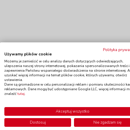
Polityka prywa
Używamy plików cookie
Możemy je zamieścić w celu analizy danych dotyczących odwiedzających,
ulepszenia naszej strony internetowej, pokazania spersonalizowanych treści 
zapewnienia Państwu wspaniałego doświadczenia na stronie internetowej. 
Polecamy
uzyskać więcej informacji na temat plików cookie, których używamy, otwórz
ustawienia.
Dane są gromadzone w celu personalizacji reklam i pomiaru skuteczności k
reklamowych. Dane mogą być udostępniane Google LLC, więcej informacji 
Wyprzedaż!
Wyprzedaż!
znaleźć
tutaj
.
Poznajemy zawody 1 (62 elementy)
Podusz
kod: AX0210PL
Akceptuj wszystko
Dostępność
W magazynie 2 szt.
Do
do 7 dni
Dostosuj
Nie zgadzam się
W magazynie:
2 szt.
26,20 zł