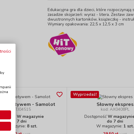
Edukacyjna gra dla dzieci, które rozpoczynają
zasadzie skojarzeń: wyraz - litera. Zestaw z
dwustronnych kartoników, książeczkę - instrukc
Wymiary opakowania: 22,5 x 12,5 x 3 cm
tności
i
Aby
ampanii
można
Wyprzedaż!
ki z motywem - Samolot
Słowny ekspres
kod: TJ04515
kod: AX0408PL
stępność
W magazynie
Dostępność
W magazynie 
do 7 dni
do 7 dni
W magazynie:
8 szt.
W magazynie:
1 szt.
17,50 zł
29,50 zł