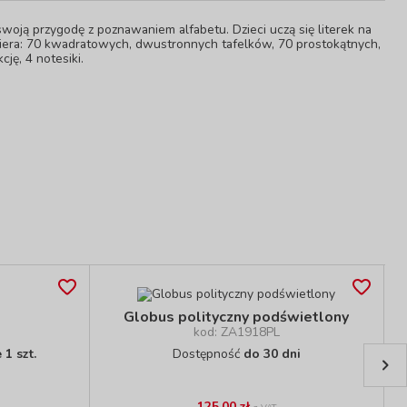
 swoją przygodę z poznawaniem alfabetu. Dzieci uczą się literek na
awiera: 70 kwadratowych, dwustronnych tafelków, 70 prostokątnych,
ję, 4 notesiki.
Globus polityczny podświetlony
kod: ZA1918PL
1 szt.
Dostępność
do 30 dni
125,00 zł