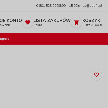
0 801 528 202
|
8:00 - 15:00
|
sklep@edufit.pl
JE KONTO
LISTA ZAKUPÓW
KOSZYK
owanie
Pokaż
0
szt. /
0,00
zł
xport