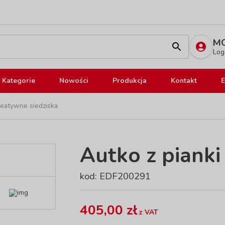
MO
Log
Kategorie
Nowości
Produkcja
Kontakt
E
reatywne siedziska
Autko z pianki
kod: EDF200291
405,00 zł
z VAT