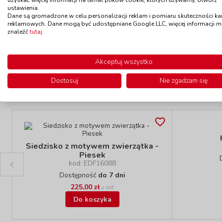
kod: EDF200292
ustawienia.
Dane są gromadzone w celu personalizacji reklam i pomiaru skuteczności k
Dostępność
do 7 dni
reklamowych. Dane mogą być udostępniane Google LLC, więcej informacji 
259,00 zł
z VAT
znaleźć
tutaj
.
Do koszyka
Akceptuj wszystko
Dostosuj
Nie zgadzam się
Polecamy
Siedzisko z motywem zwierzątka -
Piesek
kod: EDF16088
Dostępność
do 7 dni
225,00 zł
z VAT
Do koszyka