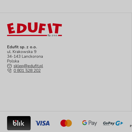
Edufit sp. z o.o.
ul. Krakowska 9
34-143 Lanckorona
Polska
sklep@edufit.pl
0 801 528 202