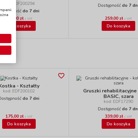
kod: EDF200294
Dostępność
do 7 dn
ampanii
Dostępność
do 7 dni
można
259,00 zł
259,00 zł
z VAT
z VAT
Do koszyka
Do koszyka
Kostka - Kształty
Gruszki rehabilitacyjne
kod: EDF200102
BASIC, szara
Dostępność
do 7 dni
kod: EDF17290
Dostępność
do 7 dn
175,00 zł
339,00 zł
z VAT
z VAT
Do koszyka
Do koszyka