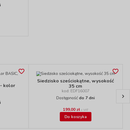
i
Siedzisko sześciokątne, wysokość
 - kolor
35 cm
kod: EDF16007
Dostępność
do 7 dni
i
199,00 zł
z VAT
Do koszyka