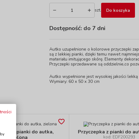
szt.
Do koszyka
Dostępność:
do 7 dni
Autko uzupełnione o kolorowe przyczepki za
są z lekkiej pianki, dzięki temu nawet najmnie
materiału imitującego skórę. Elementy dekorac
Przyczepki sprzedawane są oddzielnie,co pozw
Autko wypełnione jest wysokiej jakości lekką
Wymiary: 60 x 50 x 30 cm
tności
i
epka z pianki do autka,
Przyczepka z pianki do au
Aby
zielona
kod: EDF200293