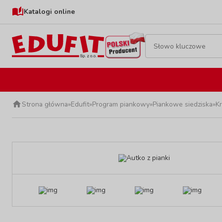
Katalogi online
Strona główna
»
Edufit
»
Program piankowy
»
Piankowe siedziska
»
K