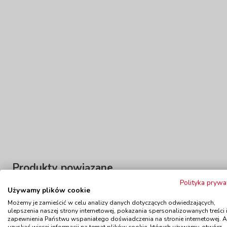
Produkty powiązane
Polityka prywa
Używamy plików cookie
Możemy je zamieścić w celu analizy danych dotyczących odwiedzających,
ulepszenia naszej strony internetowej, pokazania spersonalizowanych treści 
Przyczepka z pianki do autka,
Przycz
zapewnienia Państwu wspaniałego doświadczenia na stronie internetowej. 
czerwona
uzyskać więcej informacji na temat plików cookie, których używamy, otwórz