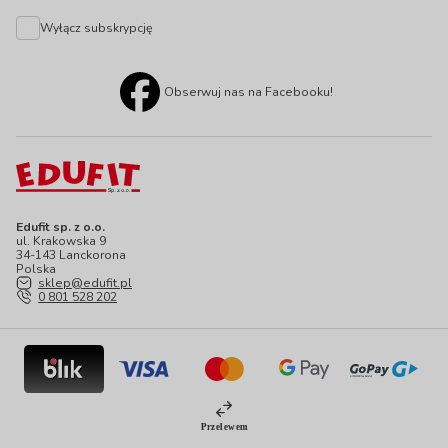
Wyłącz subskrypcję
Obserwuj nas na Facebooku!
Edufit sp. z o.o.
ul. Krakowska 9
34-143 Lanckorona
Polska
sklep@edufit.pl
0 801 528 202