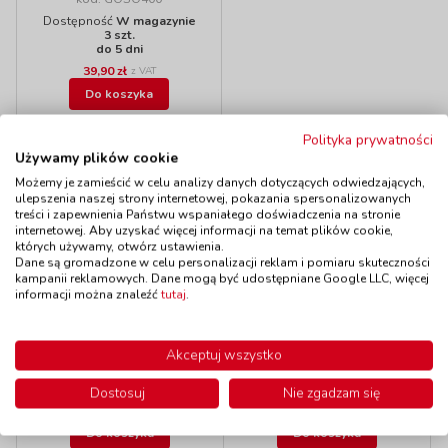
Dostępność
W magazynie
3 szt.
do 5 dni
39,90 zł
z VAT
Do koszyka
Polityka prywatności
Używamy plików cookie
Polecamy
Możemy je zamieścić w celu analizy danych dotyczących odwiedzających,
ulepszenia naszej strony internetowej, pokazania spersonalizowanych
treści i zapewnienia Państwu wspaniałego doświadczenia na stronie
internetowej. Aby uzyskać więcej informacji na temat plików cookie,
których używamy, otwórz ustawienia.
Dane są gromadzone w celu personalizacji reklam i pomiaru skuteczności
Pacynki - Mikołaj
Pacynki - Diabełek
kampanii reklamowych. Dane mogą być udostępniane Google LLC, więcej
kod: NO1615
kod: NO1614
informacji można znaleźć
tutaj
.
Dostępność
do 14 dni
Dostępność
do 14 dni
Akceptuj wszystko
Dostosuj
Nie zgadzam się
73,90 zł
73,90 zł
z VAT
z VAT
Do koszyka
Do koszyka