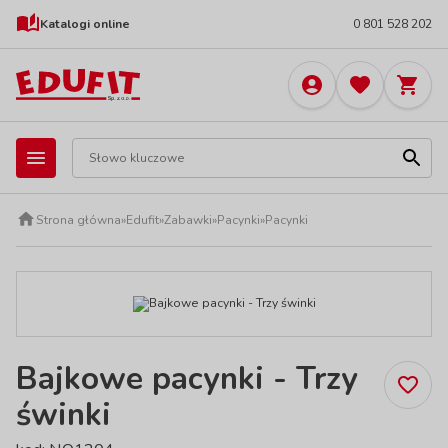
Katalogi online
0 801 528 202
Strona główna
»
Edufit
»
Zabawki
»
Pacynki
»
Pacynki
Bajkowe pacynki - Trzy
świnki