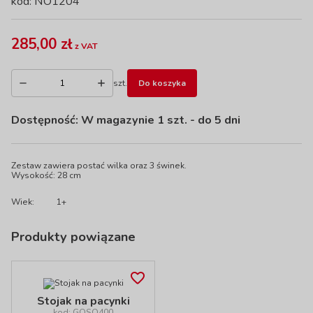
kod: NO1204
285,00 zł
z VAT
szt.
Do koszyka
Dostępność:
W magazynie 1 szt.
- do 5 dni
Zestaw zawiera postać wilka oraz 3 świnek.
Wysokość: 28 cm
Wiek:
1+
Produkty powiązane
Stojak na pacynki
kod: GOSO400