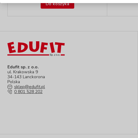
Do koszyka
Edufit sp. z o.o.
ul. Krakowska 9
34-143 Lanckorona
Polska
sklep@edufit.pl
0 801 528 202