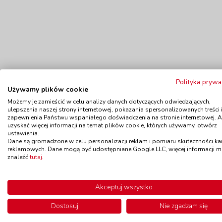
Polityka prywa
Używamy plików cookie
Możemy je zamieścić w celu analizy danych dotyczących odwiedzających,
ulepszenia naszej strony internetowej, pokazania spersonalizowanych treści 
zapewnienia Państwu wspaniałego doświadczenia na stronie internetowej. 
Polecamy
uzyskać więcej informacji na temat plików cookie, których używamy, otwórz
ustawienia.
Dane są gromadzone w celu personalizacji reklam i pomiaru skuteczności k
reklamowych. Dane mogą być udostępniane Google LLC, więcej informacji 
Wyprzedaż!
znaleźć
tutaj
.
Balony - kolorowy mix
Drewn
kod: WX53199
Akceptuj wszystko
Dostępność
W magazynie
Do
do 5 dni
Dostosuj
Nie zgadzam się
9,90 zł
z VAT