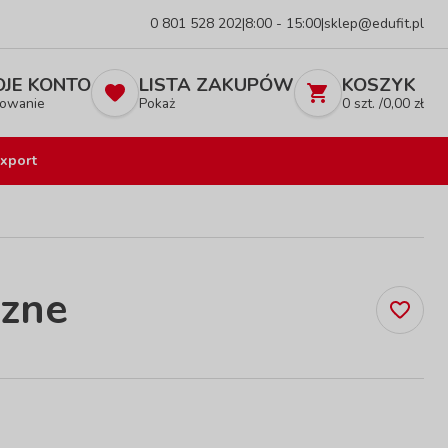
0 801 528 202
|
8:00 - 15:00
|
sklep@edufit.pl
JE KONTO
LISTA ZAKUPÓW
KOSZYK
owanie
Pokaż
0
szt. /
0,00
zł
xport
czne