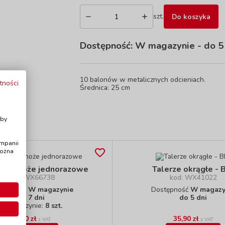
szt.
Do koszyka
Dostępność:
W magazynie
- do 5
10 balonów w metalicznych odcieniach.
tności
Średnica: 25 cm
i
Aby
ampanii
można
iane noże jednorazowe
Talerze okrągłe - 
kod: WX66738
kod: WX41022
stępność
W magazynie
Dostępność
W magazy
do 7 dni
do 5 dni
W magazynie:
8 szt.
19,90 zł
35,90 zł
z VAT
z VAT