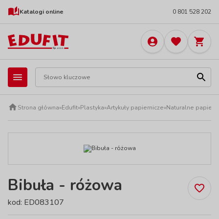
Katalogi online
0 801 528 202
Strona główna
»
Edufit
»
Plastyka
»
Artykuły papiernicze
»
Naturalne papiery
Bibuła - różowa
kod: ED083107