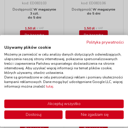
kod: ED083103
kod: ED083106
Dostępność
W magazynie
Dostępność
W magazynie
3 szt.
do 5 dni
do 5 dni
1,50 zł
1,50 zł
z VAT
z VAT
Do koszyka
Do koszyka
Polityka prywatności
Używamy plików cookie
Możemy je zamieścić w celu analizy danych dotyczących odwiedzających,
ulepszenia naszej strony internetowej, pokazania spersonalizowanych
treści i zapewnienia Państwu wspaniałego doświadczenia na stronie
Polecamy
internetowej. Aby uzyskać więcej informacji na temat plików cookie,
których używamy, otwórz ustawienia.
Dane są gromadzone w celu personalizacji reklam i pomiaru skuteczności
kampanii reklamowych. Dane mogą być udostępniane Google LLC, więcej
informacji można znaleźć
tutaj
.
Bibuła - czerwona
Bibuła -
kod: ED083106
ciemnoniebieska
Dostępność
W magazynie
Akceptuj wszystko
kod: ED083110
do 5 dni
Dostępność
W magazynie
Dostosuj
Nie zgadzam się
do 5 dni
1,50 zł
1,50 zł
z VAT
z VAT