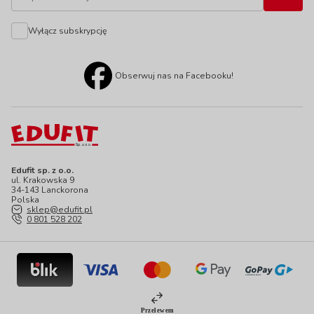
Wyłącz subskrypcję
Obserwuj nas na Facebooku!
Edufit sp. z o.o.
ul. Krakowska 9
34-143 Lanckorona
Polska
sklep@edufit.pl
0 801 528 202