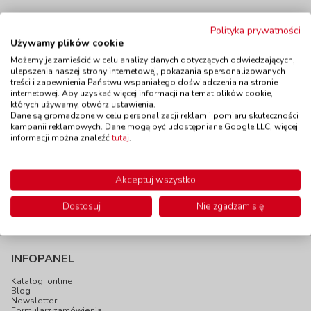
Polityka prywatności
Używamy plików cookie
Możemy je zamieścić w celu analizy danych dotyczących odwiedzających,
Czapki do
Czapki do
ulepszenia naszej strony internetowej, pokazania spersonalizowanych
przedstawień -
przedstawień -
treści i zapewnienia Państwu wspaniałego doświadczenia na stronie
Biedronka
Niedźwiedź
internetowej. Aby uzyskać więcej informacji na temat plików cookie,
kod: NO9722
kod: NO9719
których używamy, otwórz ustawienia.
Dane są gromadzone w celu personalizacji reklam i pomiaru skuteczności
Dostępność
do 14 dni
Dostępność
W magazynie
kampanii reklamowych. Dane mogą być udostępniane Google LLC, więcej
2 szt.
do 5 dni
informacji można znaleźć
tutaj
.
59,90 zł
42,90 zł
z VAT
z VAT
Do koszyka
Do koszyka
Akceptuj wszystko
Dostosuj
Nie zgadzam się
INFOPANEL
Katalogi online
Blog
Newsletter
Formularz zamówienia