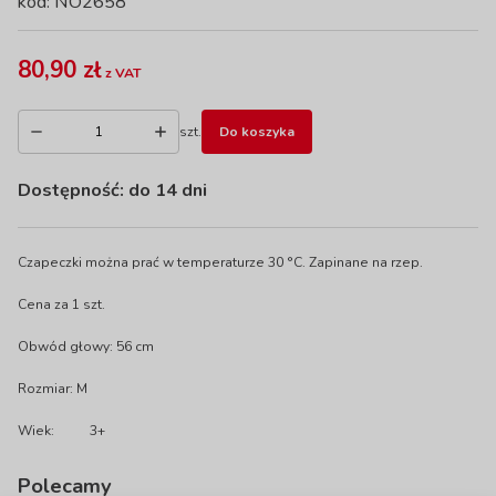
kod: NO2658
80,90 zł
z VAT
szt.
Do koszyka
Dostępność:
do 14 dni
Czapeczki można prać w temperaturze 30 °C. Zapinane na rzep.
Cena za 1 szt.
Obwód głowy: 56 cm
Rozmiar: M
Wiek:
3+
Polecamy