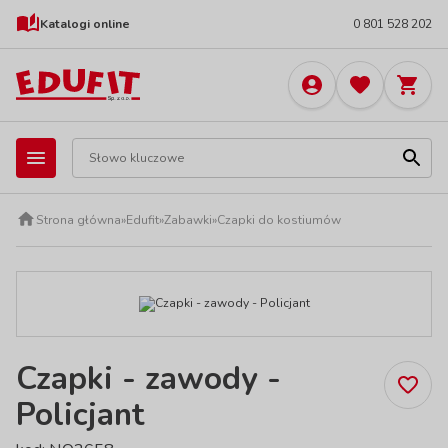
Katalogi online
0 801 528 202
Strona główna
»
Edufit
»
Zabawki
»
Czapki do kostiumów
Czapki - zawody -
Policjant