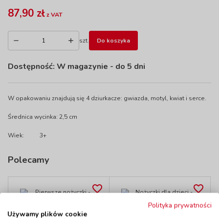
87,90 zł
z VAT
szt.
Do koszyka
Dostępność:
W magazynie
- do 5 dni
W opakowaniu znajdują się 4 dziurkacze: gwiazda, motyl, kwiat i serce.
Średnica wycinka: 2,5 cm
Wiek:
3+
Polecamy
Polityka prywatności
Pierwsze nożyczki -
Nożyczki dla dzieci -
Używamy plików cookie