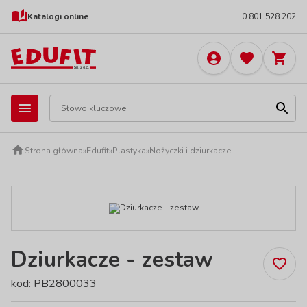
Katalogi online
0 801 528 202
Strona główna
»
Edufit
»
Plastyka
»
Nożyczki i dziurkacze
Dziurkacze - zestaw
kod: PB2800033