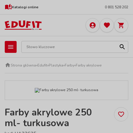
Katalogi online
0 801 528 202
Strona główna
»
Edufit
»
Plastyka
»
Farby
»
Farby akrylowe
Farby akrylowe 250
ml- turkusowa