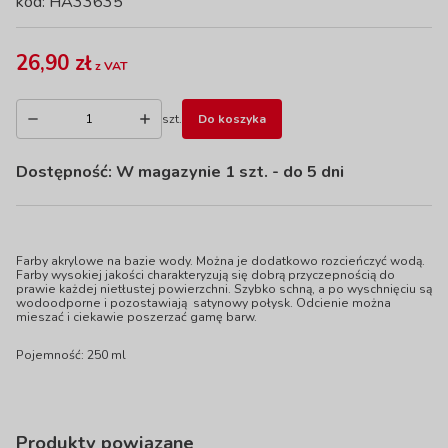
kod: HA33635
26,90 zł
z VAT
szt.
Do koszyka
Dostępność:
W magazynie 1 szt.
- do 5 dni
Farby akrylowe na bazie wody. Można je dodatkowo rozcieńczyć wodą.
Farby wysokiej jakości charakteryzują się dobrą przyczepnością do
prawie każdej nietłustej powierzchni. Szybko schną, a po wyschnięciu są
wodoodporne i pozostawiają satynowy połysk. Odcienie można
mieszać i ciekawie poszerzać gamę barw.
Pojemność: 250 ml
Produkty powiązane