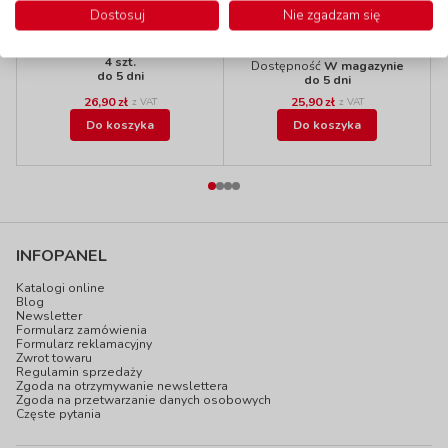
ml- czarna
AquaTint -
Dostosuj
Nie zgadzam się
ciemnozielona
kod: HA33699
kod: CL50022AQ
Dostępność
W magazynie
4 szt.
Dostępność
W magazynie
do 5 dni
do 5 dni
26,90 zł
25,90 zł
z VAT
z VAT
Do koszyka
Do koszyka
INFOPANEL
Katalogi online
Blog
Newsletter
Formularz zamówienia
Formularz reklamacyjny
Zwrot towaru
Regulamin sprzedaży
Zgoda na otrzymywanie newslettera
Zgoda na przetwarzanie danych osobowych
Częste pytania