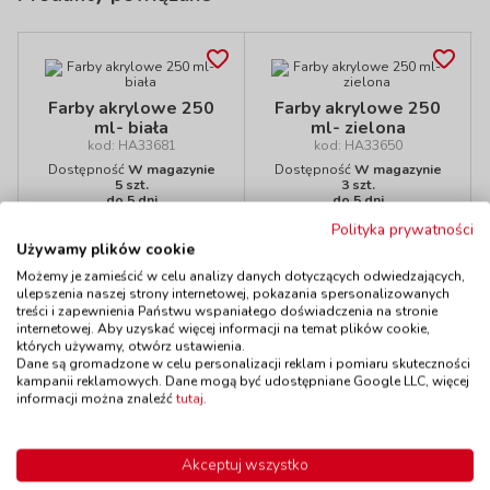
Farby akrylowe 250
Farby akrylowe 250
ml- biała
ml- zielona
kod: HA33681
kod: HA33650
Dostępność
W magazynie
Dostępność
W magazynie
5 szt.
3 szt.
do 5 dni
do 5 dni
26,90 zł
26,90 zł
z VAT
z VAT
Polityka prywatności
Używamy plików cookie
Do koszyka
Do koszyka
Możemy je zamieścić w celu analizy danych dotyczących odwiedzających,
ulepszenia naszej strony internetowej, pokazania spersonalizowanych
treści i zapewnienia Państwu wspaniałego doświadczenia na stronie
internetowej. Aby uzyskać więcej informacji na temat plików cookie,
których używamy, otwórz ustawienia.
Polecamy
Dane są gromadzone w celu personalizacji reklam i pomiaru skuteczności
kampanii reklamowych. Dane mogą być udostępniane Google LLC, więcej
informacji można znaleźć
tutaj
.
Akceptuj wszystko
Farby akrylowe 250
Farba wodna