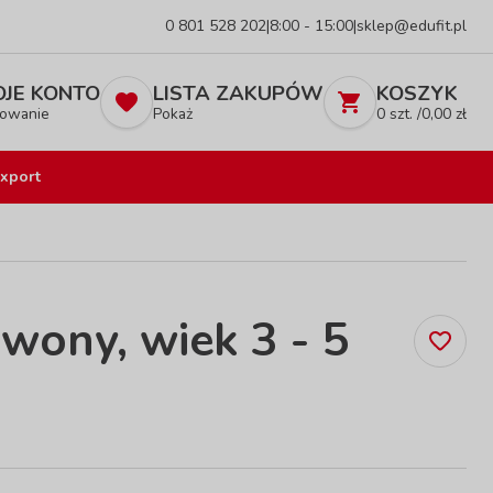
0 801 528 202
|
8:00 - 15:00
|
sklep@edufit.pl
JE KONTO
LISTA ZAKUPÓW
KOSZYK
owanie
Pokaż
0
szt. /
0,00
zł
xport
rwony, wiek 3 - 5