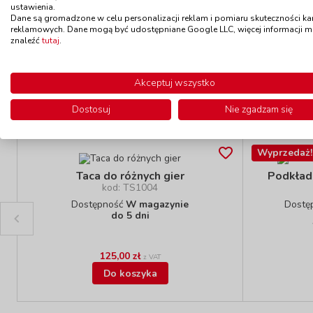
ustawienia.
Dane są gromadzone w celu personalizacji reklam i pomiaru skuteczności k
29,90 zł
z VAT
reklamowych. Dane mogą być udostępniane Google LLC, więcej informacji 
Do koszyka
znaleźć
tutaj
.
Akceptuj wszystko
Polecamy
Dostosuj
Nie zgadzam się
Wyprzedaż!
Taca do różnych gier
Podkład
kod: TS1004
Dostępność
W magazynie
Dostę
do 5 dni
125,00 zł
z VAT
Do koszyka