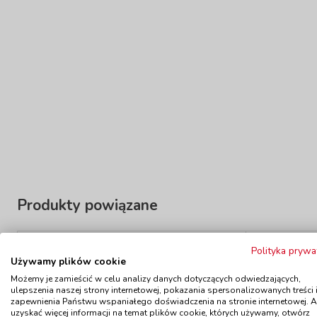
Produkty powiązane
Wyprzedaż!
Polityka prywa
Używamy plików cookie
Fartuchy - niebieski, wiek 6 - 9 lat
Fartuchy 
Możemy je zamieścić w celu analizy danych dotyczących odwiedzających,
kod: ED009151
ulepszenia naszej strony internetowej, pokazania spersonalizowanych treści 
Dostępność
W magazynie 4 szt.
Dostę
zapewnienia Państwu wspaniałego doświadczenia na stronie internetowej. 
do 5 dni
uzyskać więcej informacji na temat plików cookie, których używamy, otwórz