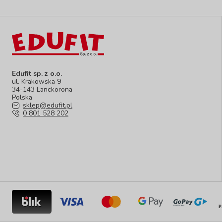
Edufit sp. z o.o.
ul. Krakowska 9
34-143 Lanckorona
Polska
sklep@edufit.pl
0 801 528 202