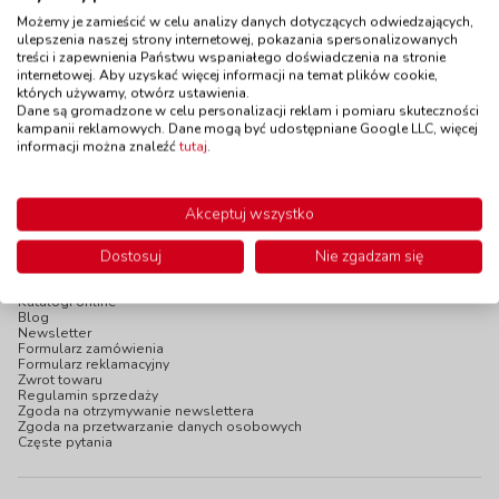
Dostępność
W magazynie
kod: EPL120376
5 szt.
Możemy je zamieścić w celu analizy danych dotyczących odwiedzających,
do 5 dni
Dostępność
W magazynie
ulepszenia naszej strony internetowej, pokazania spersonalizowanych
2 szt.
treści i zapewnienia Państwu wspaniałego doświadczenia na stronie
do 5 dni
internetowej. Aby uzyskać więcej informacji na temat plików cookie,
których używamy, otwórz ustawienia.
219,00 zł
39,90 zł
z VAT
z VAT
Dane są gromadzone w celu personalizacji reklam i pomiaru skuteczności
Do koszyka
Do koszyka
kampanii reklamowych. Dane mogą być udostępniane Google LLC, więcej
informacji można znaleźć
tutaj
.
Akceptuj wszystko
Dostosuj
Nie zgadzam się
INFOPANEL
Katalogi online
Blog
Newsletter
Formularz zamówienia
Formularz reklamacyjny
Zwrot towaru
Regulamin sprzedaży
Zgoda na otrzymywanie newslettera
Zgoda na przetwarzanie danych osobowych
Częste pytania