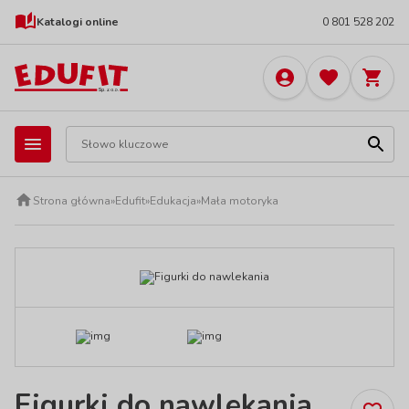
Katalogi online
0 801 528 202
Strona główna
»
Edufit
»
Edukacja
»
Mała motoryka
Figurki do nawlekania