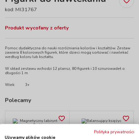
kod: MI31767
Produkt wycofany z oferty
Pomoc dydaktyczna do nauki rozróżniania kolorów i kształtów. Zestaw
zawiera 8 kolorowych figurek, które dzieci mogą sortować i nawlekać
według koloru lub kształtu.
W skład zestawu wchodzi 12 plansz, 80 figurek i 10 sznurowadeł o
długości 1 m
Wiek:
3+
Polecamy
Balansujący księżyc
Polityka prywatności
Magnetyczny
kod: GO56711
Używamy plików cookie
labirynt - Parking