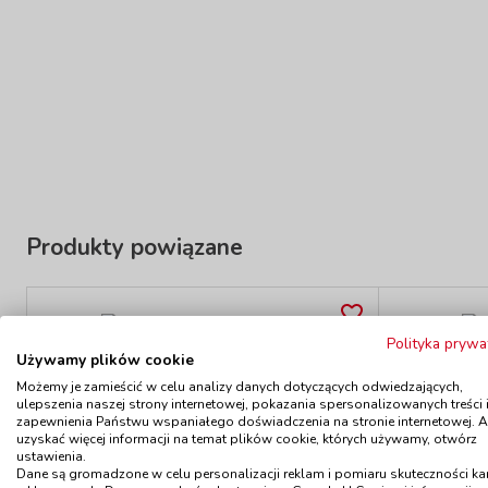
Produkty powiązane
Polityka prywa
Flet plastikowy - czerwony
Flet
Używamy plików cookie
kod: GD41104
Możemy je zamieścić w celu analizy danych dotyczących odwiedzających,
Dostępność
W magazynie
Do
ulepszenia naszej strony internetowej, pokazania spersonalizowanych treści 
do 5 dni
zapewnienia Państwu wspaniałego doświadczenia na stronie internetowej. 
16,90 zł
uzyskać więcej informacji na temat plików cookie, których używamy, otwórz
z VAT
ustawienia.
Do koszyka
Dane są gromadzone w celu personalizacji reklam i pomiaru skuteczności k