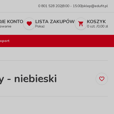
0 801 528 202
|
8:00 - 15:00
|
sklep@edufit.pl
JE KONTO
LISTA ZAKUPÓW
KOSZYK
owanie
Pokaż
0
szt. /
0,00
zł
xport
 - niebieski