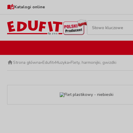
Katalogi online
Strona główna
»
Edufit
»
Muzyka
»
Flety, harmonijki, gwizdki