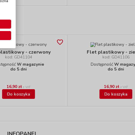
można
plastikowy - czerwony
Flet plastikowy - zi
kod: GD41104
kod: GD41106
stępność
W magazynie
Dostępność
W magazy
do 5 dni
do 5 dni
16,90 zł
16,90 zł
z VAT
z VAT
Do koszyka
Do koszyka
INFOPANEL