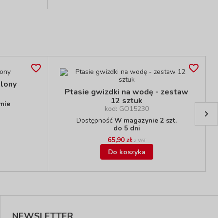
elony
Ptasie gwizdki na wodę - zestaw
12 sztuk
nie
kod: GO15230
Dostępność
W magazynie 2 szt.
do 5 dni
65,90 zł
z VAT
Do koszyka
NEWSLETTER