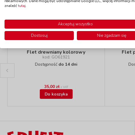
reklamowych. Dane mogą być udostępniane Google LLC, więcej informacji 
znaleźć
tutaj
.
Polecamy
Akceptuj wszystko
Dostosuj
Nie zgadzam się
Flet drewniany kolorowy
Flet 
kod: GO61921
Dostępność
do 14 dni
Do
35,00 zł
z VAT
Do koszyka