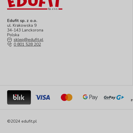
Edufit sp. z o.o.
ul. Krakowska 9
34-143 Lanckorona
Polska
sklep@edufit.pl
0 801 528 202
©2024 edufit.pl