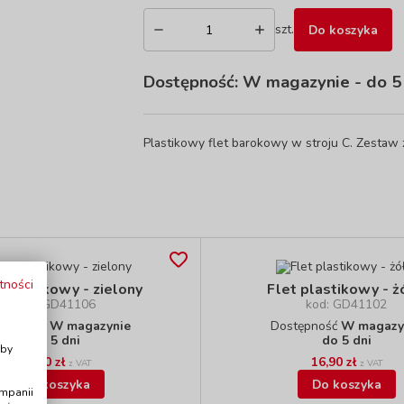
szt.
Do koszyka
Dostępność:
W magazynie
- do 5
Plastikowy flet barokowy w stroju C. Zestaw 
tności
 plastikowy - zielony
Flet plastikowy - ż
kod: GD41106
kod: GD41102
stępność
W magazynie
Dostępność
W magazy
i
do 5 dni
do 5 dni
Aby
16,90 zł
16,90 zł
z VAT
z VAT
Do koszyka
Do koszyka
ampanii