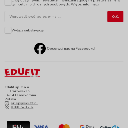
Chcę otrzymywać newsletter i wyrażam zgodę na przetwarzanie w
tym celu moich danych osobowych.
Więcej informacji
Wyłącz subskrypcję
Obserwuj nas na Facebooku!
Edufit sp. z o.o.
ul. Krakowska 9
34-143 Lanckorona
Polska
sklep@edufit.pl
0 801 528 202