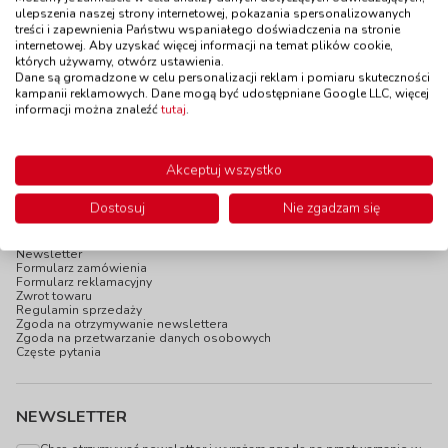
do 7 dni
4 szt.
ulepszenia naszej strony internetowej, pokazania spersonalizowanych
W magazynie:
2 szt.
do 5 dni
treści i zapewnienia Państwu wspaniałego doświadczenia na stronie
135,00 zł
169,00 zł
z VAT
z VAT
internetowej. Aby uzyskać więcej informacji na temat plików cookie,
których używamy, otwórz ustawienia.
Do koszyka
Do koszyka
Dane są gromadzone w celu personalizacji reklam i pomiaru skuteczności
kampanii reklamowych. Dane mogą być udostępniane Google LLC, więcej
informacji można znaleźć
tutaj
.
Akceptuj wszystko
INFOPANEL
Dostosuj
Nie zgadzam się
Katalogi online
Blog
Newsletter
Formularz zamówienia
Formularz reklamacyjny
Zwrot towaru
Regulamin sprzedaży
Zgoda na otrzymywanie newslettera
Zgoda na przetwarzanie danych osobowych
Częste pytania
NEWSLETTER