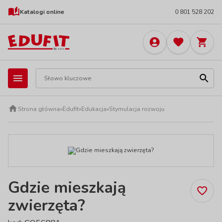
Katalogi online
0 801 528 202
Strona główna
»
Edufit
»
Edukacja
»
Stymulacja rozwoju
Gdzie mieszkają
zwierzęta?