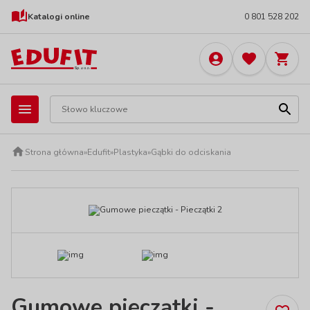
Katalogi online
0 801 528 202
Strona główna
»
Edufit
»
Plastyka
»
Gąbki do odciskania
Gumowe pieczątki -