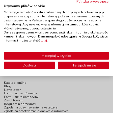
Polityka prywatności
Duże poduszki z
Używamy plików cookie
Gąbki do odciskania
farbą
Możemy je zamieścić w celu analizy danych dotyczących odwiedzających,
- Pojazdy - 5 szt.
kod: VN81533
ulepszenia naszej strony internetowej, pokazania spersonalizowanych
kod: AP012SPT
treści i zapewnienia Państwu wspaniałego doświadczenia na stronie
Dostępność
do 21 dni
Dostępność
W magazynie
internetowej. Aby uzyskać więcej informacji na temat plików cookie,
1 szt.
których używamy, otwórz ustawienia.
do 5 dni
Dane są gromadzone w celu personalizacji reklam i pomiaru skuteczności
31,90 zł
75,90 zł
z VAT
z VAT
kampanii reklamowych. Dane mogą być udostępniane Google LLC, więcej
informacji można znaleźć
tutaj
.
Do koszyka
Do koszyka
Akceptuj wszystko
Dostosuj
Nie zgadzam się
INFOPANEL
Katalogi online
Blog
Newsletter
Formularz zamówienia
Formularz reklamacyjny
Zwrot towaru
Regulamin sprzedaży
Zgoda na otrzymywanie newslettera
Zgoda na przetwarzanie danych osobowych