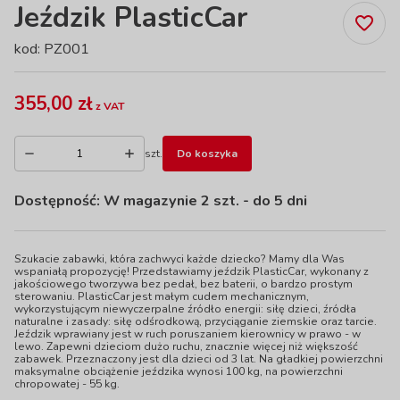
Jeździk PlasticCar
kod: PZ001
355,00 zł
z VAT
szt.
Do koszyka
Dostępność:
W magazynie 2 szt.
- do 5 dni
Szukacie zabawki, która zachwyci każde dziecko? Mamy dla Was
wspaniałą propozycję! Przedstawiamy jeździk PlasticCar, wykonany z
jakościowego tworzywa bez pedał, bez baterii, o bardzo prostym
sterowaniu. PlasticCar jest małym cudem mechanicznym,
wykorzystującym niewyczerpalne źródło energii: siłę dzieci, źródła
naturalne i zasady: siłę odśrodkową, przyciąganie ziemskie oraz tarcie.
Jeździk wprawiany jest w ruch poruszaniem kierownicy w prawo - w
lewo. Zapewni dzieciom dużo ruchu, znacznie więcej niż większość
zabawek. Przeznaczony jest dla dzieci od 3 lat. Na gładkiej powierzchni
maksymalne obciążenie jeździka wynosi 100 kg, na powierzchni
chropowatej - 55 kg.