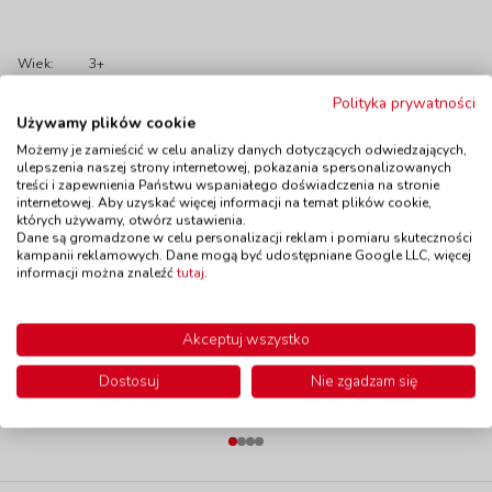
Wiek:
3+
Polityka prywatności
Polecamy
Używamy plików cookie
Możemy je zamieścić w celu analizy danych dotyczących odwiedzających,
ulepszenia naszej strony internetowej, pokazania spersonalizowanych
treści i zapewnienia Państwu wspaniałego doświadczenia na stronie
internetowej. Aby uzyskać więcej informacji na temat plików cookie,
których używamy, otwórz ustawienia.
Deskorolka z
Niski trójkołowiec -
Dane są gromadzone w celu personalizacji reklam i pomiaru skuteczności
uchwytami -
Mini Viking
kampanii reklamowych. Dane mogą być udostępniane Google LLC, więcej
pomarańczowa
kod: GN41414
informacji można znaleźć
tutaj
.
kod: VN54606
Dostępność
W magazynie
2 szt.
Dostępność
do 21 dni
do 5 dni
Akceptuj wszystko
115,00 zł
479,00 zł
z VAT
z VAT
Do koszyka
Do koszyka
Dostosuj
Nie zgadzam się