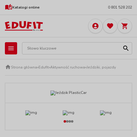
Katalogi online
0 801 528 202
Strona główna
»
Edufit
»
Aktywność ruchowa
»
Jeździki, pojazdy