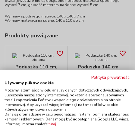
oczka (gwoździe nie są dołączone). Grubość materaca spodniego
wynosi 7 cm, grubość materacy na ścianę wynosi 5 cm.
Wymiary spodniego matraca: 140 x 140 x 7 cm
Wymiary materaca na ścianę: 140 x 110 x 5 cm
Produkty powiązane
Poduszka 110 cm,
Poduszka 140 cm,
zielona
zielona
Polityka prywatności
kod: EDF200510
kod: EDF200514
Używamy plików cookie
Dostępność
do 7 dni
Dostępność
do 7 dni
Możemy je zamieścić w celu analizy danych dotyczących odwiedzających,
239,00 zł
285,00 zł
z VAT
z VAT
ulepszenia naszej strony internetowej, pokazania spersonalizowanych
Do koszyka
Do koszyka
treści i zapewnienia Państwu wspaniałego doświadczenia na stronie
internetowej. Aby uzyskać więcej informacji na temat plików cookie,
których używamy, otwórz ustawienia.
Dane są gromadzone w celu personalizacji reklam i pomiaru skuteczności
kampanii reklamowych. Dane mogą być udostępniane Google LLC, więcej
informacji można znaleźć
tutaj
.
Polecamy