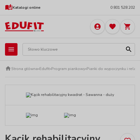
Katalogi online
0 801 528 202
Strona główna
»
Edufit
»
Program piankowy
»
Pianki do wypoczynku i relak
Kącik rehabilitacyjny