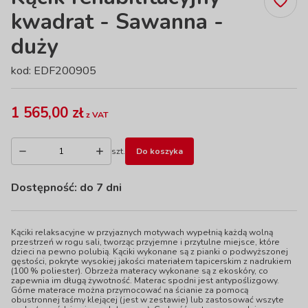
kwadrat - Sawanna -
duży
kod: EDF200905
1 565,00 zł
z VAT
szt.
Do koszyka
Dostępność:
do 7 dni
Kąciki relaksacyjne w przyjaznych motywach wypełnią każdą wolną
przestrzeń w rogu sali, tworząc przyjemne i przytulne miejsce, które
dzieci na pewno polubią. Kąciki wykonane są z pianki o podwyższonej
gęstości, pokryte wysokiej jakości materiałem tapicerskim z nadrukiem
(100 % poliester). Obrzeża materacy wykonane są z ekoskóry, co
zapewnia im długą żywotność. Materac spodni jest antypoślizgowy.
Górne materace można przymocować na ścianie za pomocą
obustronnej taśmy klejącej (jest w zestawie) lub zastosować wszyte