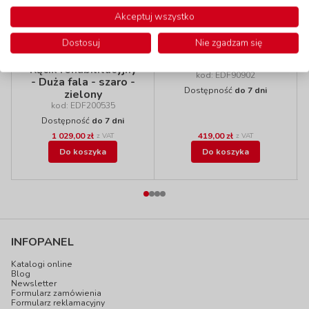
Akceptuj wszystko
Dostosuj
Nie zgadzam się
Materac - Ćwiartka,
żółty
Kącik rehabilitacyjny
kod: EDF90902
- Duża fala - szaro -
Dostępność
do 7 dni
zielony
kod: EDF200535
Dostępność
do 7 dni
1 029,00 zł
419,00 zł
z VAT
z VAT
Do koszyka
Do koszyka
INFOPANEL
Katalogi online
Blog
Newsletter
Formularz zamówienia
Formularz reklamacyjny