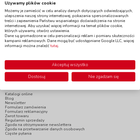
Używamy plików cookie
motywem - Gitara
Dostępność
W magazynie
kod: TJ05504
Możemy je zamieścić w celu analizy danych dotyczących odwiedzających,
do 5 dni
ulepszenia naszej strony internetowej, pokazania spersonalizowanych
Dostępność
W magazynie
2 szt.
treści i zapewnienia Państwu wspaniałego doświadczenia na stronie
do 7 dni
internetowej. Aby uzyskać więcej informacji na temat plików cookie,
W magazynie:
2 szt.
których używamy, otwórz ustawienia.
Dane są gromadzone w celu personalizacji reklam i pomiaru skuteczności
82,90 zł
11,90 zł
z VAT
z VAT
kampanii reklamowych. Dane mogą być udostępniane Google LLC, więcej
Do koszyka
Do koszyka
informacji można znaleźć
tutaj
.
Akceptuj wszystko
Dostosuj
Nie zgadzam się
INFOPANEL
Katalogi online
Blog
Newsletter
Formularz zamówienia
Formularz reklamacyjny
Zwrot towaru
Regulamin sprzedaży
Zgoda na otrzymywanie newslettera
Zgoda na przetwarzanie danych osobowych
Częste pytania