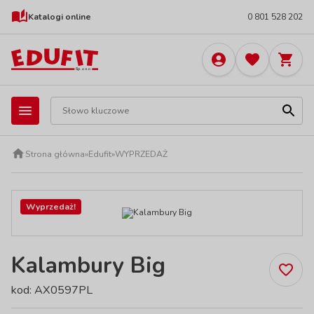
Katalogi online
0 801 528 202
Strona główna
»
Edufit
»
WYPRZEDAŻ
Wyprzedaż!
Kalambury Big
kod: AX0597PL