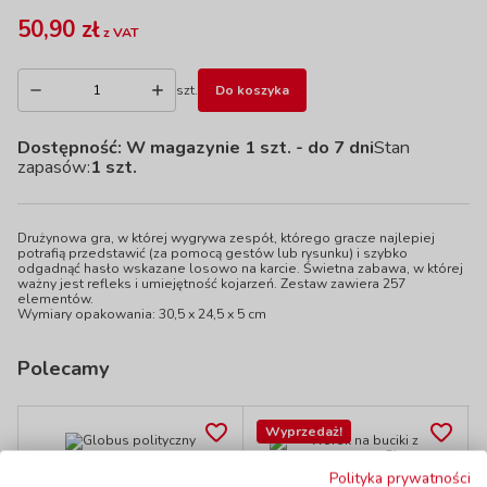
50,90 zł
z VAT
szt.
Do koszyka
Dostępność:
W magazynie 1 szt.
- do 7 dni
Stan
zapasów:
1 szt.
Drużynowa gra, w której wygrywa zespół, którego gracze najlepiej
potrafią przedstawić (za pomocą gestów lub rysunku) i szybko
odgadnąć hasło wskazane losowo na karcie. Świetna zabawa, w której
ważny jest refleks i umiejętność kojarzeń. Zestaw zawiera 257
elementów.
Wymiary opakowania: 30,5 x 24,5 x 5 cm
Polecamy
Wyprzedaż!
Globus polityczny
Polityka prywatności
Worek na buciki z
kod: ZA0812PL