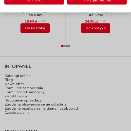
Dostosuj
Nie zgadzam się
kod: AA822M
kod: AA821XS
Dostępność
W magazynie
Dostępność
W magazynie
do 5 dni
do 5 dni
28,90 zł
24,90 zł
z VAT
z VAT
Do koszyka
Do koszyka
INFOPANEL
Katalogi online
Blog
Newsletter
Formularz zamówienia
Formularz reklamacyjny
Zwrot towaru
Regulamin sprzedaży
Zgoda na otrzymywanie newslettera
Zgoda na przetwarzanie danych osobowych
Częste pytania