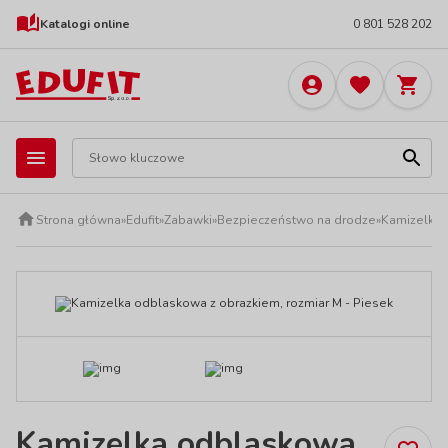
Katalogi online
0 801 528 202
Strona główna
»
Edufit
»
Zabawki
»
Bezpieczeństwo na drodze
»
Kamizelki 
Kamizelka odblaskowa