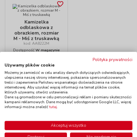
Kamizelka
odblaskowa z
obrazkiem, rozmiar
M - Miś z truskawką
kod: AA8222M
Dostępność
W magazynie
do 5 dni
Polityka prywatności
33,90 zł
z VAT
Używamy plików cookie
Do koszyka
Możemy je zamieścić w celu analizy danych dotyczących odwiedzających,
ulepszenia naszej strony internetowej, pokazania spersonalizowanych
treści i zapewnienia Państwu wspaniałego doświadczenia na stronie
internetowej. Aby uzyskać więcej informacji na temat plików cookie,
których używamy, otwórz ustawienia.
Polecamy
Dane są gromadzone w celu personalizacji reklam i pomiaru skuteczności
kampanii reklamowych. Dane mogą być udostępniane Google LLC, więcej
informacji można znaleźć
tutaj
.
Kamizelka
Kamizelka
Akceptuj wszystko
odblaskowa -
odblaskowa - od 2
rozmiar M
do 4 lat