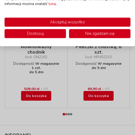
informacji można znaleźć
tutaj
.
Polecamy
Akceptuj wszystko
Dostosuj
Nie zgadzam się
Równoważny
Piłeczki z chustką, 6
chodnik
szt.
kod: GN2163
kod: MR452310
Dostępność
W magazynie
Dostępność
W magazynie
1 szt.
do 5 dni
do 5 dni
509,00 zł
69,90 zł
z VAT
z VAT
Do koszyka
Do koszyka