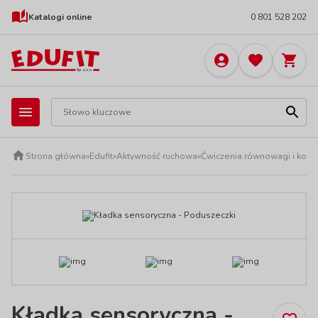
Katalogi online
0 801 528 202
Strona główna
»
Edufit
»
Aktywność ruchowa
»
Ćwiczenia równowagi i koord
Kładka sensoryczna -