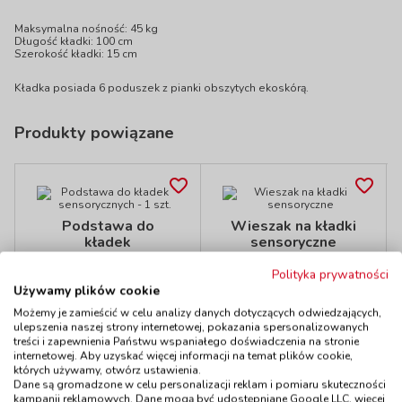
Maksymalna nośność: 45 kg
Długość kładki: 100 cm
Szerokość kładki: 15 cm
Kładka posiada 6 poduszek z pianki obszytych ekoskórą.
Produkty powiązane
Podstawa do
Wieszak na kładki
kładek
sensoryczne
sensorycznych - 1
kod: PN205609
szt.
Polityka prywatności
Dostępność
W magazynie
kod: PN205600
do 5 dni
Używamy plików cookie
Dostępność
W magazynie
Możemy je zamieścić w celu analizy danych dotyczących odwiedzających,
do 5 dni
ulepszenia naszej strony internetowej, pokazania spersonalizowanych
70,90 zł
139,00 zł
treści i zapewnienia Państwu wspaniałego doświadczenia na stronie
z VAT
z VAT
internetowej. Aby uzyskać więcej informacji na temat plików cookie,
Do koszyka
Do koszyka
których używamy, otwórz ustawienia.
Dane są gromadzone w celu personalizacji reklam i pomiaru skuteczności
kampanii reklamowych. Dane mogą być udostępniane Google LLC, więcej