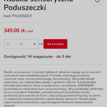
Poduszeczki
kod: PN205603
349,00 zł
z VAT
szt.
Do koszyka
Dostępność:
W magazynie
- do 5 dni
Kładki sensoryczne o różnych fakturach idealnie nadają się do ćwiczeń
ruchowych oraz rehabilitacyjnych. Ponadto stymulują receptory
czuciowe stóp, ćwiczą równowagę i koordynację. Wszystkie kładki
wykonane są z wytrzymałej sklejki o grubości 18 mm. Każda kładka
posiada dwa otwory, które w połączeniu z podstawą (PN205600)
pozwalają na stworzenie toru sensorycznego. Aby poskładać zamknięty
tor ze wszystkich 8 kładek, potrzebnych jest 8 podstaw. Każda
podstawa jest wysoka na 5 cm i całą swoją powierzchnią leży na ziemi,
co zapewnia bezpieczeństwo najmłodszym dzieciom. Kładki,dzięki
odpowiedniej szerokości, zapewniają komfortowe wykonywanie
ćwiczeń.