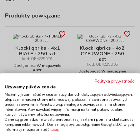
Wiek:
3+
Produkty powiązane
Klocki qbriks - 4x1
Klocki qbriks - 4x2
BIAŁE - 250 szt
CZERWONE - 250
szt
kod: QB42250/01
kod: QB42250/05
Dostępność
W magazynie
4 szt.
Dostępność
W magazynie
do 5 dni
2 szt.
do 5 dni
Polityka prywatności
Używamy plików cookie
125,00 zł
125,00 zł
z VAT
z VAT
Do koszyka
Do koszyka
Możemy je zamieścić w celu analizy danych dotyczących odwiedzających,
ulepszenia naszej strony internetowej, pokazania spersonalizowanych
treści i zapewnienia Państwu wspaniałego doświadczenia na stronie
internetowej. Aby uzyskać więcej informacji na temat plików cookie,
których używamy, otwórz ustawienia.
Dane są gromadzone w celu personalizacji reklam i pomiaru skuteczności
kampanii reklamowych. Dane mogą być udostępniane Google LLC, więcej
Polecamy
informacji można znaleźć
tutaj
.