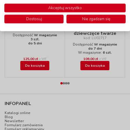
Wyprzedaż!
Akceptuj wszystko
Klocki qbriks - 4x2
Dostosuj
Nie zgadzam się
Magnetyczna
ZIELONE - 250 szt
książka - Zabawne
kod: QB42250/13
dziewczęce twarze
Dostępność
W magazynie
kod: LU02717
3 szt.
do 5 dni
Dostępność
W magazynie
do 7 dni
W magazynie:
6 szt.
125,00 zł
109,00 zł
z VAT
z VAT
Do koszyka
Do koszyka
INFOPANEL
Katalogi online
Blog
Newsletter
Formularz zamówienia
Formularz reklamacyjny