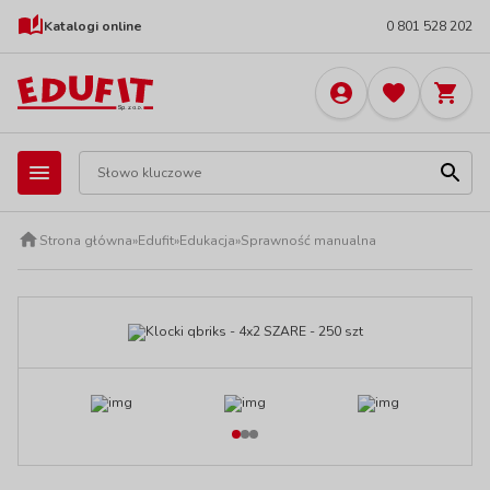
Katalogi online
0 801 528 202
Strona główna
»
Edufit
»
Edukacja
»
Sprawność manualna