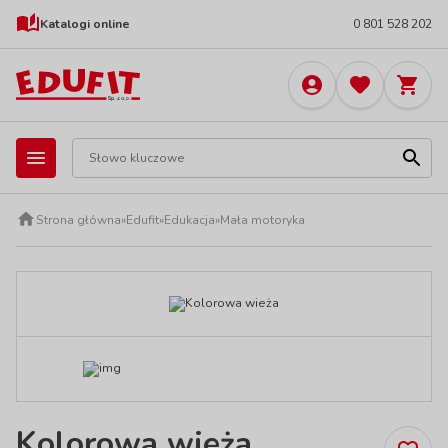
Katalogi online
0 801 528 202
Strona główna
»
Edufit
»
Edukacja
»
Mała motoryka
Kolorowa wieża