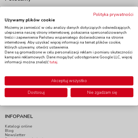
Polityka prywatności
Używamy plików cookie
Możemy je zamieścić w celu analizy danych dotyczących odwiedzających,
Kolorowe literki do
ulepszenia naszej strony internetowej, pokazania spersonalizowanych
Długopisy do
nawlekania
treści i zapewnienia Państwu wspaniałego doświadczenia na stronie
nawlekania, zestaw
kod: GO58908
internetowej. Aby uzyskać więcej informacji na temat plików cookie,
12 sztuk
których używamy, otwórz ustawienia.
Dostępność
do 14 dni
kod: EPL120286
Dane są gromadzone w celu personalizacji reklam i pomiaru skuteczności
kampanii reklamowych. Dane mogą być udostępniane Google LLC, więcej
Dostępność
W magazynie
informacji można znaleźć
tutaj
.
do 5 dni
36,90 zł
29,90 zł
z VAT
z VAT
Do koszyka
Do koszyka
Akceptuj wszystko
Dostosuj
Nie zgadzam się
INFOPANEL
Katalogi online
Blog
Newsletter