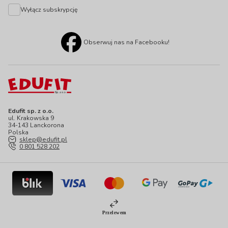
Wyłącz subskrypcję
Obserwuj nas na Facebooku!
Edufit sp. z o.o.
ul. Krakowska 9
34-143 Lanckorona
Polska
sklep@edufit.pl
0 801 528 202