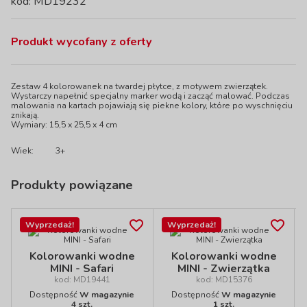
kod: MD19232
Produkt wycofany z oferty
Zestaw 4 kolorowanek na twardej płytce, z motywem zwierzątek.
Wystarczy napełnić specjalny marker wodą i zacząć malować. Podczas
malowania na kartach pojawiają się piekne kolory, które po wyschnięciu
znikają.
Wymiary: 15,5 x 25,5 x 4 cm
Wiek:
3+
Produkty powiązane
Wyprzedaż!
Wyprzedaż!
Kolorowanki wodne
Kolorowanki wodne
MINI - Safari
MINI - Zwierzątka
kod: MD19441
kod: MD15376
Dostępność
W magazynie
Dostępność
W magazynie
4 szt.
1 szt.