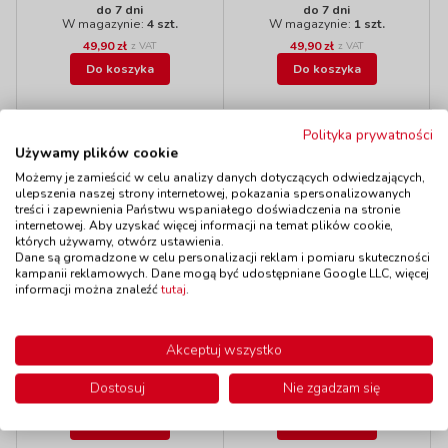
do 7 dni
do 7 dni
W magazynie:
4 szt.
W magazynie:
1 szt.
49,90 zł
49,90 zł
z VAT
z VAT
Do koszyka
Do koszyka
Polityka prywatności
Używamy plików cookie
Polecamy
Możemy je zamieścić w celu analizy danych dotyczących odwiedzających,
ulepszenia naszej strony internetowej, pokazania spersonalizowanych
treści i zapewnienia Państwu wspaniałego doświadczenia na stronie
internetowej. Aby uzyskać więcej informacji na temat plików cookie,
których używamy, otwórz ustawienia.
Dane są gromadzone w celu personalizacji reklam i pomiaru skuteczności
Karty do gry - puste
Klej do mozaiki
kampanii reklamowych. Dane mogą być udostępniane Google LLC, więcej
kod: RY75301
kod: CL100MZ
informacji można znaleźć
tutaj
.
Dostępność
W magazynie
Dostępność
W magazynie
do 5 dni
do 5 dni
Akceptuj wszystko
Dostosuj
Nie zgadzam się
28,90 zł
10,90 zł
z VAT
z VAT
Do koszyka
Do koszyka