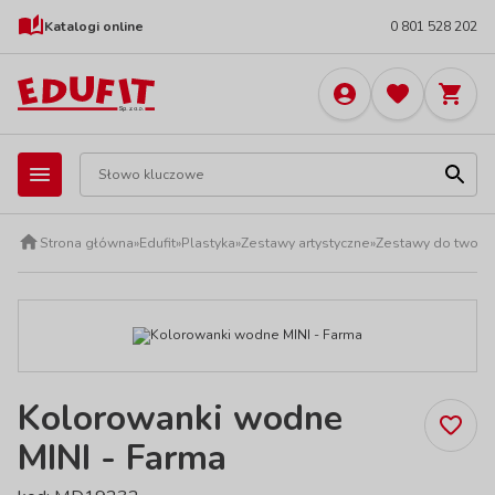
Katalogi online
0 801 528 202
Strona główna
»
Edufit
»
Plastyka
»
Zestawy artystyczne
»
Zestawy do tworze
Kolorowanki wodne
MINI - Farma