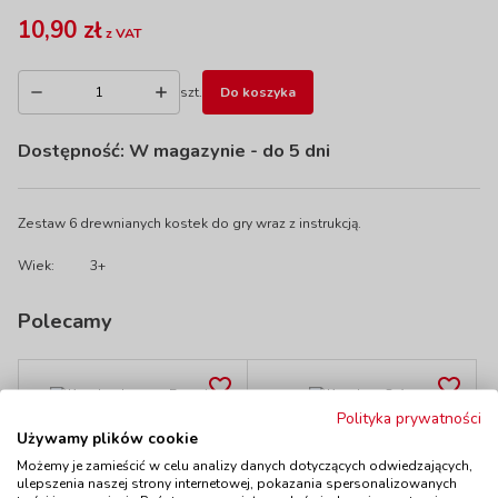
10,90 zł
z VAT
szt.
Do koszyka
Dostępność:
W magazynie
- do 5 dni
Zestaw 6 drewnianych kostek do gry wraz z instrukcją.
Wiek:
3+
Polecamy
Polityka prywatności
Kostka do gry -
Kostka - Cyfry
Używamy plików cookie
Emocje
kod: EDF200103
kod: EDF200601
Możemy je zamieścić w celu analizy danych dotyczących odwiedzających,
Dostępność
do 7 dni
ulepszenia naszej strony internetowej, pokazania spersonalizowanych
Dostępność
do 7 dni