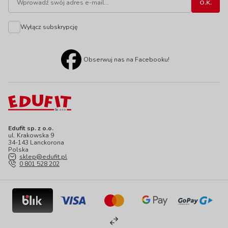
Wyłącz subskrypcję
Obserwuj nas na Facebooku!
Edufit sp. z o.o.
ul. Krakowska 9
34-143 Lanckorona
Polska
sklep@edufit.pl
0 801 528 202