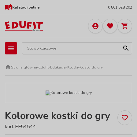
Katalogi online
0 801 528 202
Strona główna
»
Edufit
»
Edukacja
»
Klocki
»
Kostki do gry
Kolorowe kostki do gry
kod: EF54544