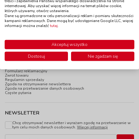
treści i zapewnienia Państwu wspaniałego doświadczenia na stronie
219,00 zł
175,00 zł
z VAT
z VAT
internetowej. Aby uzyskać więcej informacji na temat plików cookie,
Do koszyka
Do koszyka
których używamy, otwórz ustawienia.
Dane są gromadzone w celu personalizacji reklam i pomiaru skuteczności
kampanii reklamowych. Dane mogą być udostępniane Google LLC, więcej
informacji można znaleźć
tutaj
.
INFOPANEL
Akceptuj wszystko
Katalogi online
Dostosuj
Nie zgadzam się
Blog
Newsletter
Formularz zamówienia
Formularz reklamacyjny
Zwrot towaru
Regulamin sprzedaży
Zgoda na otrzymywanie newslettera
Zgoda na przetwarzanie danych osobowych
Częste pytania
NEWSLETTER
Chcę otrzymywać newsletter i wyrażam zgodę na przetwarzanie w
tym celu moich danych osobowych.
Więcej informacji