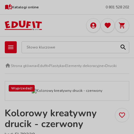
Katalogi online
0 801 528 202
Strona główna
»
Edufit
»
Plastyka
»
Elementy dekoracyjne
»
Druciki
Wyprzedaż!
Kolorowy kreatywny
drucik - czerwony