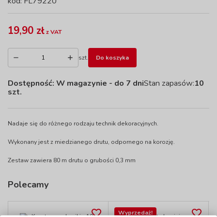
kod: FL79220
19,90 zł
z VAT
szt.
Do koszyka
Dostępność:
W magazynie
- do 7 dni
Stan zapasów:
10
szt.
Nadaje się do różnego rodzaju technik dekoracyjnych.
Wykonany jest z miedzianego drutu, odpornego na korozję.
Zestaw zawiera 80 m drutu o grubości 0,3 mm
Polecamy
Wyprzedaż!