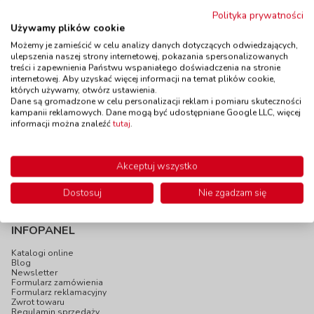
Polityka prywatności
Gruby drut
Używamy plików cookie
Kreatywne druciki -
aluminiowy -
Możemy je zamieścić w celu analizy danych dotyczących odwiedzających,
10 sztuk, 8 mm -
czerwony
ulepszenia naszej strony internetowej, pokazania spersonalizowanych
pastelowe
kod: FL79620
treści i zapewnienia Państwu wspaniałego doświadczenia na stronie
kod: FL77897
Dostępność
W magazynie
internetowej. Aby uzyskać więcej informacji na temat plików cookie,
Dostępność
W magazynie
do 7 dni
których używamy, otwórz ustawienia.
2 szt.
W magazynie:
11 szt.
Dane są gromadzone w celu personalizacji reklam i pomiaru skuteczności
do 5 dni
kampanii reklamowych. Dane mogą być udostępniane Google LLC, więcej
6,90 zł
12,90 zł
z VAT
z VAT
informacji można znaleźć
tutaj
.
Do koszyka
Do koszyka
Akceptuj wszystko
Dostosuj
Nie zgadzam się
INFOPANEL
Katalogi online
Blog
Newsletter
Formularz zamówienia
Formularz reklamacyjny
Zwrot towaru
Regulamin sprzedaży