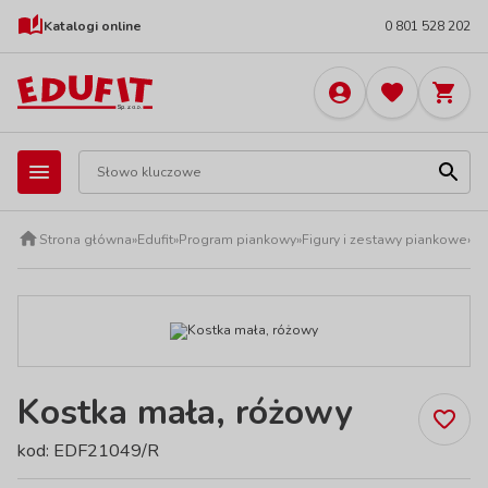
Katalogi online
0 801 528 202
Strona główna
»
Edufit
»
Program piankowy
»
Figury i zestawy piankowe
»
Po
Kostka mała, różowy
kod: EDF21049/R