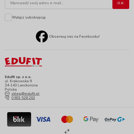
Wyłącz subskrypcję
Obserwuj nas na Facebooku!
Edufit sp. z o.o.
ul. Krakowska 9
34-143 Lanckorona
Polska
sklep@edufit.pl
0 801 528 202