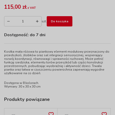
115,00 zł
z VAT
szt.
Do koszyka
Dostępność:
do 7 dni
Kostka mała różowa to piankowy element modułowy przeznaczony do
przedszkoli, żłobków oraz sal integracji sensorycznej, wspierający
rozwój koordynacji, równowagi i sprawności ruchowej. Może pełnić
funkcję siedziska, elementu torów przeszkód lub części konstrukcji
przestrzennych, pobudzając wyobraźnię i aktywność dzieci. Trwała
pianka oraz łatwa w czyszczeniu powierzchnia zapewniają wygodne
użytkowanie na co dzień.
Dostępna w 8 kolorach.
Wymiary: 30 x 30 x 30 cm
Produkty powiązane