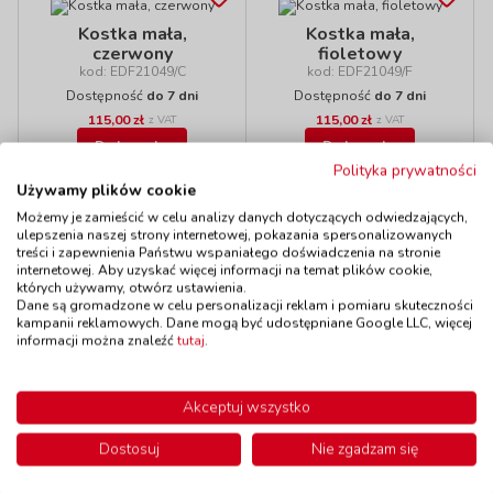
Kostka mała,
Kostka mała,
czerwony
fioletowy
kod: EDF21049/C
kod: EDF21049/F
Dostępność
do 7 dni
Dostępność
do 7 dni
115,00 zł
115,00 zł
z VAT
z VAT
Do koszyka
Do koszyka
Polityka prywatności
Używamy plików cookie
Możemy je zamieścić w celu analizy danych dotyczących odwiedzających,
ulepszenia naszej strony internetowej, pokazania spersonalizowanych
treści i zapewnienia Państwu wspaniałego doświadczenia na stronie
Polecamy
internetowej. Aby uzyskać więcej informacji na temat plików cookie,
których używamy, otwórz ustawienia.
Dane są gromadzone w celu personalizacji reklam i pomiaru skuteczności
kampanii reklamowych. Dane mogą być udostępniane Google LLC, więcej
informacji można znaleźć
tutaj
.
Kostka
Prostokąt płaski
kod: EDF21012
mały,
Akceptuj wszystko
Dostępność
do 7 dni
ciemnoniebieski
kod: EDF21046/TM
Dostosuj
Nie zgadzam się
Dostępność
do 7 dni
205,00 zł
615,00 zł
z VAT
z VAT