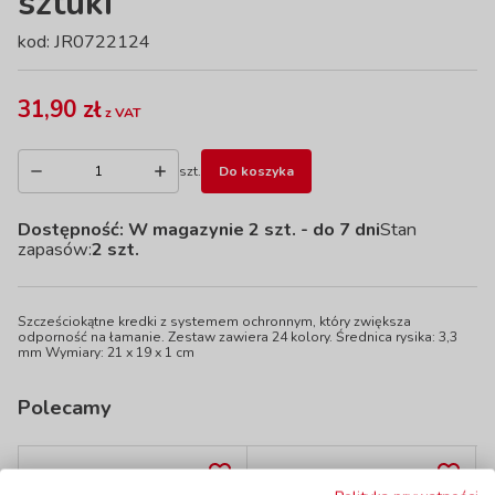
sztuki
kod: JR0722124
31,90 zł
z VAT
szt.
Do koszyka
Dostępność:
W magazynie 2 szt.
- do 7 dni
Stan
zapasów:
2 szt.
Szcześciokątne kredki z systemem ochronnym, który zwiększa
odporność na łamanie. Zestaw zawiera 24 kolory. Średnica rysika: 3,3
mm Wymiary: 21 x 19 x 1 cm
Polecamy