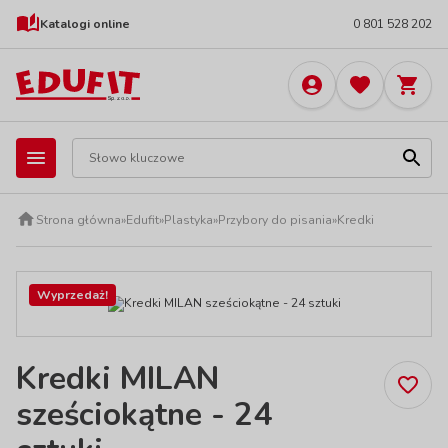
Katalogi online
0 801 528 202
Strona główna
»
Edufit
»
Plastyka
»
Przybory do pisania
»
Kredki
Wyprzedaż!
Kredki MILAN
sześciokątne - 24