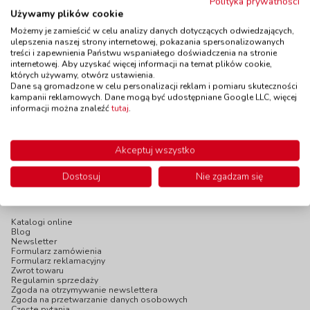
Polityka prywatności
Używamy plików cookie
Trójkątne kredki
Trójkątne kredki
świecowe
Możemy je zamieścić w celu analizy danych dotyczących odwiedzających,
świecowe -
kod: JO973/72
ulepszenia naszej strony internetowej, pokazania spersonalizowanych
różowe,, 12 sztuk
treści i zapewnienia Państwu wspaniałego doświadczenia na stronie
Dostępność
W magazynie
kod: JO97308
internetowej. Aby uzyskać więcej informacji na temat plików cookie,
do 5 dni
których używamy, otwórz ustawienia.
Dostępność
do 10 dni
Dane są gromadzone w celu personalizacji reklam i pomiaru skuteczności
99,90 zł
19,90 zł
z VAT
z VAT
kampanii reklamowych. Dane mogą być udostępniane Google LLC, więcej
informacji można znaleźć
tutaj
.
Do koszyka
Do koszyka
Akceptuj wszystko
Dostosuj
Nie zgadzam się
INFOPANEL
Katalogi online
Blog
Newsletter
Formularz zamówienia
Formularz reklamacyjny
Zwrot towaru
Regulamin sprzedaży
Zgoda na otrzymywanie newslettera
Zgoda na przetwarzanie danych osobowych
Częste pytania