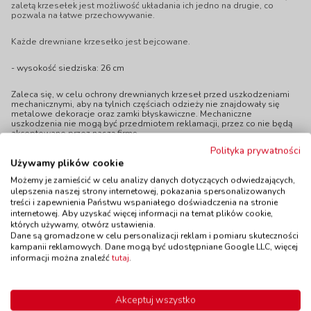
zaletą krzesełek jest możliwość układania ich jedno na drugie, co
pozwala na łatwe przechowywanie.
Każde drewniane krzesełko jest bejcowane.
- wysokość siedziska: 26 cm
Zaleca się, w celu ochrony drewnianych krzeseł przed uszkodzeniami
mechanicznymi, aby na tylnich częściach odzieży nie znajdowały się
metalowe dekoracje oraz zamki błyskawiczne. Mechaniczne
uszkodzenia nie mogą być przedmiotem reklamacji, przez co nie będą
akceptowane przez naszą firmę.
Polityka prywatności
Używamy plików cookie
Możemy je zamieścić w celu analizy danych dotyczących odwiedzających,
ulepszenia naszej strony internetowej, pokazania spersonalizowanych
treści i zapewnienia Państwu wspaniałego doświadczenia na stronie
Polecamy
internetowej. Aby uzyskać więcej informacji na temat plików cookie,
których używamy, otwórz ustawienia.
Dane są gromadzone w celu personalizacji reklam i pomiaru skuteczności
kampanii reklamowych. Dane mogą być udostępniane Google LLC, więcej
Wyprzedaż!
informacji można znaleźć
tutaj
.
Krzesełko
Krzesełko
Akceptuj wszystko
drewniane BUK -
drewniane BUK -