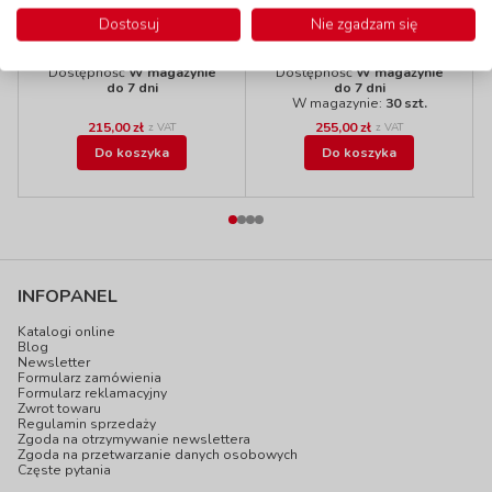
wysokość 31 cm -
wysokość 38 cm -
Dostosuj
Nie zgadzam się
czerwone
naturalne
kod: MH1030C
kod: MH1038N
Dostępność
W magazynie
Dostępność
W magazynie
do 7 dni
do 7 dni
W magazynie:
30 szt.
215,00 zł
255,00 zł
z VAT
z VAT
Do koszyka
Do koszyka
INFOPANEL
Katalogi online
Blog
Newsletter
Formularz zamówienia
Formularz reklamacyjny
Zwrot towaru
Regulamin sprzedaży
Zgoda na otrzymywanie newslettera
Zgoda na przetwarzanie danych osobowych
Częste pytania