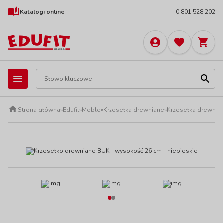
Katalogi online
0 801 528 202
Strona główna
»
Edufit
»
Meble
»
Krzesełka drewniane
»
Krzesełka drewnia