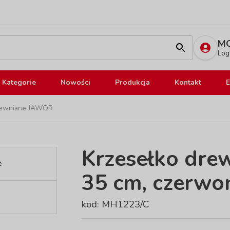
MO
Log
Kategorie
Nowości
Produkcja
Kontakt
E
drewniane JAWOR
Krzesełko dre
35 cm, czerwo
kod: MH1223/C