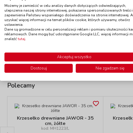
Możemy je zamieścić w celu analizy danych dotyczących odwiedzających,
ulepszenia naszej strony internetowej, pokazania spersonalizowanych treści 
Krzesełko drewniane JAWOR - 35
Krzeseł
zapewnienia Państwu wspaniałego doświadczenia na stronie internetowej. 
cm, niebieskie
uzyskać więcej informacji na temat plików cookie, których używamy, otwórz
kod: MH1223/M
ustawienia.
Dane są gromadzone w celu personalizacji reklam i pomiaru skuteczności k
Do
Produkt z wydłużonym czasem
reklamowych. Dane mogą być udostępniane Google LLC, więcej informacji 
oczekiwania
znaleźć
tutaj
.
245,00 zł
z VAT
Do koszyka
Akceptuj wszystko
Dostosuj
Nie zgadzam się
Polecamy
Krzesełko drewniane JAWOR - 35
Krzeseł
cm, żółte
kod: MH1223/L