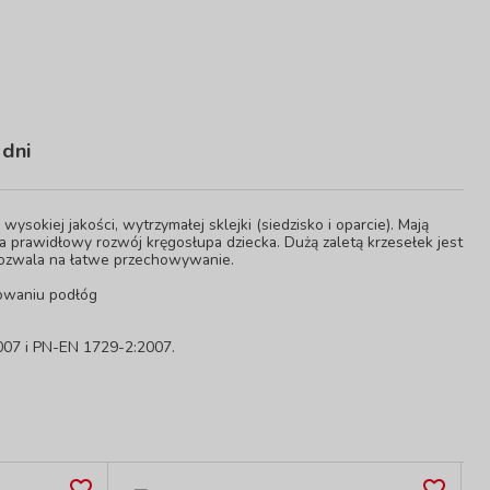
 dni
ysokiej jakości, wytrzymałej sklejki (siedzisko i oparcie). Mają
a prawidłowy rozwój kręgosłupa dziecka. Dużą zaletą krzesełek jest
 pozwala na łatwe przechowywanie.
owaniu podłóg
007 i PN-EN 1729-2:2007.