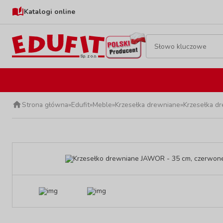
Katalogi online
Strona główna
»
Edufit
»
Meble
»
Krzesełka drewniane
»
Krzesełka 