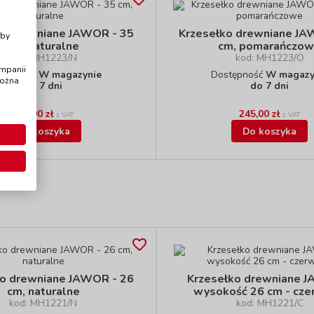
i
ko drewniane JAWOR - 35
Krzesełko drewniane JA
Aby
cm, naturalne
cm, pomarańczo
kod: MH1223/N
kod: MH1223/O
ampanii
stępność
W magazynie
Dostępność
W magazy
można
do 7 dni
do 7 dni
245,00 zł
245,00 zł
z VAT
z VAT
Do koszyka
Do koszyka
ko drewniane JAWOR - 26
Krzesełko drewniane 
cm, naturalne
wysokość 26 cm - cz
kod: MH1221/N
kod: MH1221/C