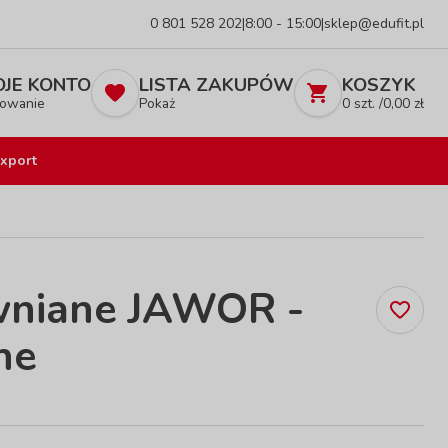
0 801 528 202
|
8:00 - 15:00
|
sklep@edufit.pl
JE KONTO
LISTA ZAKUPÓW
KOSZYK
owanie
Pokaż
0
szt. /
0,00
zł
xport
wniane JAWOR -
ne