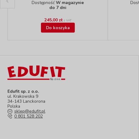
Dostępność
W magazynie
Dos
do 7 dni
245,00 zł
z VAT
Do koszyka
Edufit sp. z o.o.
ul. Krakowska 9
34-143 Lanckorona
Polska
sklep@edufit.pl
0 801 528 202