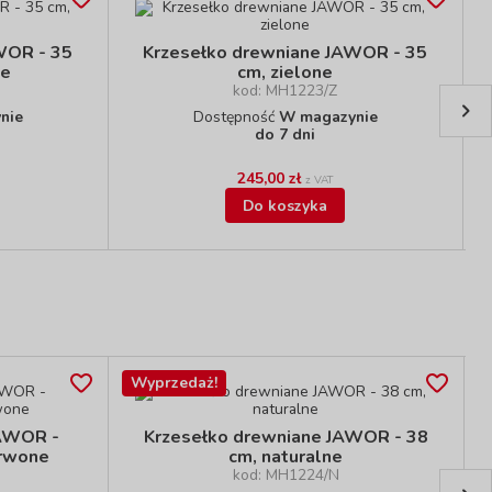
WOR - 35
Krzesełko drewniane JAWOR - 35
we
cm, zielone
kod: MH1223/Z
nie
Dostępność
W magazynie
do 7 dni
245,00 zł
z VAT
Do koszyka
Wyprzedaż!
JAWOR -
Krzesełko drewniane JAWOR - 38
erwone
cm, naturalne
kod: MH1224/N