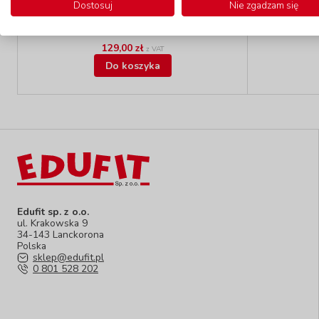
Dostosuj
Nie zgadzam się
Dostępność
do 21 dni
Do
129,00 zł
z VAT
Do koszyka
Edufit sp. z o.o.
ul. Krakowska 9
34-143 Lanckorona
Polska
sklep@edufit.pl
0 801 528 202