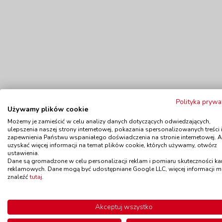
Polityka prywa
Używamy plików cookie
Możemy je zamieścić w celu analizy danych dotyczących odwiedzających,
ulepszenia naszej strony internetowej, pokazania spersonalizowanych treści 
zapewnienia Państwu wspaniałego doświadczenia na stronie internetowej. 
uzyskać więcej informacji na temat plików cookie, których używamy, otwórz
ustawienia.
Polecamy
Dane są gromadzone w celu personalizacji reklam i pomiaru skuteczności k
reklamowych. Dane mogą być udostępniane Google LLC, więcej informacji 
znaleźć
tutaj
.
Koraliki - małe
Wiad
Akceptuj wszystko
kod: VN41341