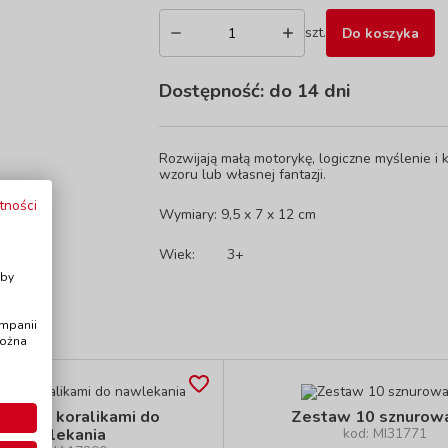
szt.
Do koszyka
Dostępność:
do 14 dni
Rozwijają małą motorykę, logiczne myślenie i
wzoru lub własnej fantazji.
tności
Wymiary: 9,5 x 7 x 12 cm
Wiek:
3+
i
Aby
ampanii
można
erko z koralikami do
Zestaw 10 sznurow
nawlekania
kod: MI31771