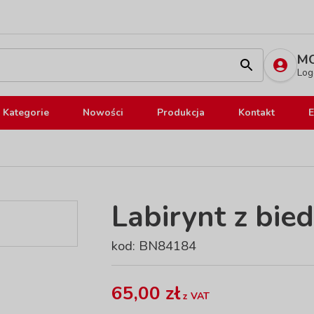
MO
Log
Kategorie
Nowości
Produkcja
Kontakt
E
Labirynt z bie
kod: BN84184
65,00 zł
z VAT