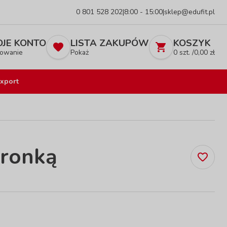
0 801 528 202
|
8:00 - 15:00
|
sklep@edufit.pl
JE KONTO
LISTA ZAKUPÓW
KOSZYK
owanie
Pokaż
0
szt. /
0,00
zł
xport
dronką