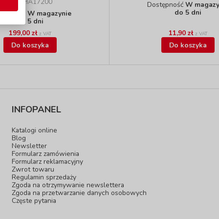
kod: HA17200
Dostępność
W magazy
do 5 dni
stępność
W magazynie
do 5 dni
199,00 zł
11,90 zł
z VAT
z VAT
Do koszyka
Do koszyka
INFOPANEL
Katalogi online
Blog
Newsletter
Formularz zamówienia
Formularz reklamacyjny
Zwrot towaru
Regulamin sprzedaży
Zgoda na otrzymywanie newslettera
Zgoda na przetwarzanie danych osobowych
Częste pytania