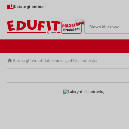
Katalogi online
Strona główna
»
Edufit
»
Edukacja
»
Mała motoryka