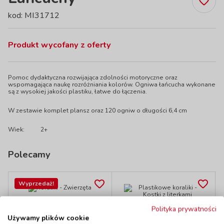
kod: MI31712
Produkt wycofany z oferty
Pomoc dydaktyczna rozwijająca zdolności motoryczne oraz
wspomagająca naukę rozróżniania kolorów. Ogniwa łańcucha wykonane
są z wysokiej jakości plastiku, łatwe do łączenia.
W zestawie komplet plansz oraz 120 ogniw o długości 6,4 cm
Wiek:
2+
Polecamy
Wyprzedaż!
Koraliki - Zwierzęta
Plastikowe koraliki
Polityka prywatności
kod: PB2470722
- Kostki z literkami
Używamy plików cookie
Dostępność
W magazynie
kod: PB2471173