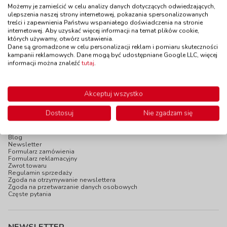
do 7 dni
Możemy je zamieścić w celu analizy danych dotyczących odwiedzających,
W magazynie:
11 szt.
Dostępność
W magazynie
ulepszenia naszej strony internetowej, pokazania spersonalizowanych
5 szt.
treści i zapewnienia Państwu wspaniałego doświadczenia na stronie
do 5 dni
internetowej. Aby uzyskać więcej informacji na temat plików cookie,
51,90 zł
20,90 zł
z VAT
z VAT
których używamy, otwórz ustawienia.
Dane są gromadzone w celu personalizacji reklam i pomiaru skuteczności
Do koszyka
Do koszyka
kampanii reklamowych. Dane mogą być udostępniane Google LLC, więcej
informacji można znaleźć
tutaj
.
Akceptuj wszystko
Dostosuj
Nie zgadzam się
INFOPANEL
Katalogi online
Blog
Newsletter
Formularz zamówienia
Formularz reklamacyjny
Zwrot towaru
Regulamin sprzedaży
Zgoda na otrzymywanie newslettera
Zgoda na przetwarzanie danych osobowych
Częste pytania