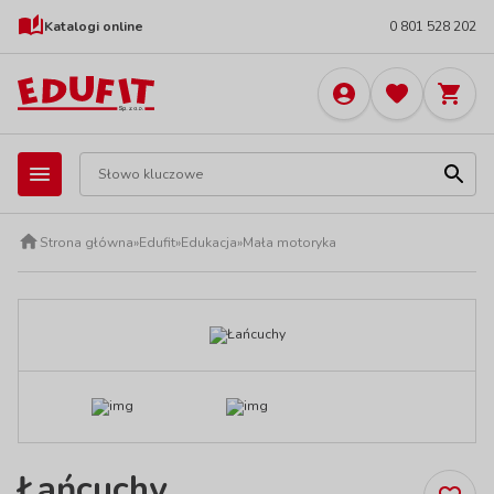
Katalogi online
0 801 528 202
Strona główna
»
Edufit
»
Edukacja
»
Mała motoryka
Łańcuchy