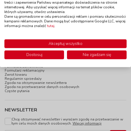
treści i zapewnienia Państwu wspaniałego doświadczenia na stronie
Do koszyka
Do koszyka
internetowej. Aby uzyskać więcej informacji na temat plików cookie,
których używamy, otwórz ustawienia.
Dane są gromadzone w celu personalizacji reklam i pomiaru skuteczności
kampanii reklamowych. Dane mogą być udostępniane Google LLC, więcej
informacji można znaleźć
tutaj
.
Akceptuj wszystko
INFOPANEL
Katalogi online
Dostosuj
Nie zgadzam się
Blog
Newsletter
Formularz zamówienia
Formularz reklamacyjny
Zwrot towaru
Regulamin sprzedaży
Zgoda na otrzymywanie newslettera
Zgoda na przetwarzanie danych osobowych
Częste pytania
NEWSLETTER
Chcę otrzymywać newsletter i wyrażam zgodę na przetwarzanie w
tym celu moich danych osobowych.
Więcej informacji