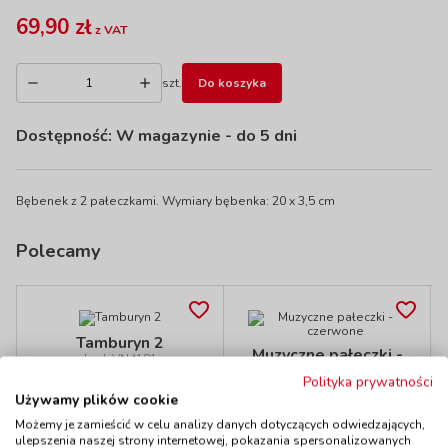
69,90 zł
z VAT
szt.
Do koszyka
Dostępność:
W magazynie
- do 5 dni
Bębenek z 2 pałeczkami. Wymiary bębenka: 20 x 3,5 cm
Polecamy
Tamburyn 2
Muzyczne pałeczki -
kod: VN4181
czerwone
Polityka prywatności
Dostępność
W magazynie
kod: TSMES118
2 szt.
Używamy plików cookie
do 5 dni
Dostępność
W magazynie
Możemy je zamieścić w celu analizy danych dotyczących odwiedzających,
do 5 dni
ulepszenia naszej strony internetowej, pokazania spersonalizowanych
55,90 zł
57,90 zł
z VAT
z VAT