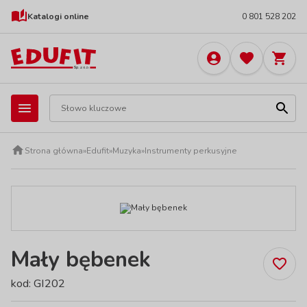
Katalogi online
0 801 528 202
Strona główna
»
Edufit
»
Muzyka
»
Instrumenty perkusyjne
Mały bębenek
kod: GI202