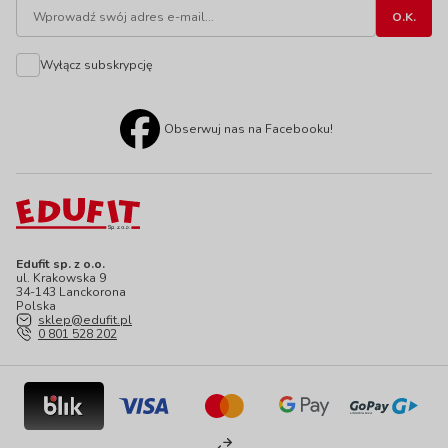
Wyłącz subskrypcję
Obserwuj nas na Facebooku!
Edufit sp. z o.o.
ul. Krakowska 9
34-143 Lanckorona
Polska
sklep@edufit.pl
0 801 528 202