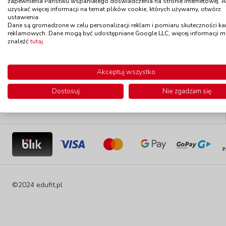
zapewnienia Państwu wspaniałego doświadczenia na stronie internetowej. 
uzyskać więcej informacji na temat plików cookie, których używamy, otwórz
Towar w promocji
Edufit sp. z o.o.
ustawienia.
ul. Krakowska 9
Dane są gromadzone w celu personalizacji reklam i pomiaru skuteczności k
34-143 Lanckorona
Wyprzedaż
reklamowych. Dane mogą być udostępniane Google LLC, więcej informacji 
Polska
znaleźć
tutaj
.
sklep@edufit.pl
Nowości
0 801 528 202
Akceptuj wszystko
Towar w magazynie
Dostosuj
Nie zgadzam się
©2024 edufit.pl