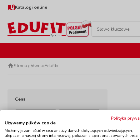
Katalogi online
Strona główna
»
Edufit
»
Cena
-
Polityka prywa
Używamy plików cookie
Możemy je zamieścić w celu analizy danych dotyczących odwiedzających,
Szybka dostawa
ulepszenia naszej strony internetowej, pokazania spersonalizowanych treści 