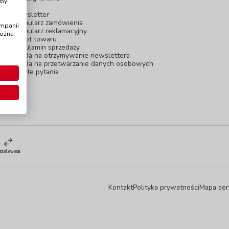
Aby
Blog
Newsletter
Formularz zamówienia
ampanii
Formularz reklamacyjny
można
Zwrot towaru
Regulamin sprzedaży
Zgoda na otrzymywanie newslettera
Zgoda na przetwarzanie danych osobowych
Częste pytania
Kontakt
Polityka prywatności
Mapa ser