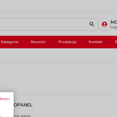
MO
Log
Kategorie
Nowości
Produkcja
Kontakt
E
tności
INFOPANEL
i
Katalogi online