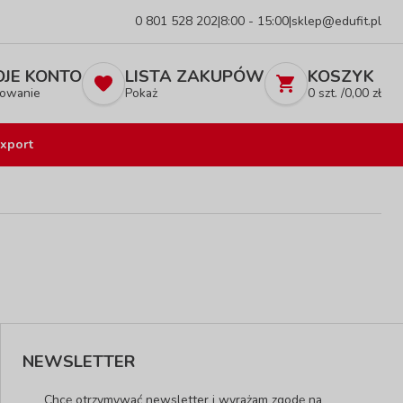
0 801 528 202
|
8:00 - 15:00
|
sklep@edufit.pl
JE KONTO
LISTA ZAKUPÓW
KOSZYK
owanie
Pokaż
0
szt. /
0,00
zł
xport
NEWSLETTER
Chcę otrzymywać newsletter i wyrażam zgodę na