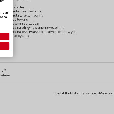
Aby
Blog
Newsletter
Formularz zamówienia
ampanii
Formularz reklamacyjny
można
Zwrot towaru
Regulamin sprzedaży
Zgoda na otrzymywanie newslettera
Zgoda na przetwarzanie danych osobowych
Częste pytania
Kontakt
Polityka prywatności
Mapa ser