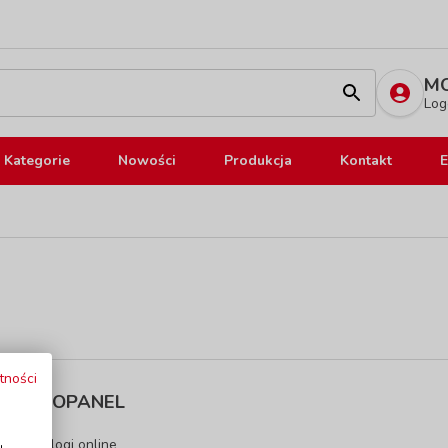
MO
Log
Kategorie
Nowości
Produkcja
Kontakt
E
tności
INFOPANEL
i
Katalogi online