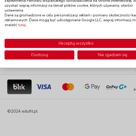
zapewnienia Państwu wspaniałego doświadczenia na stronie internetowej. 
uzyskać więcej informacji na temat plików cookie, których używamy, otwórz
Towar w promocji
Edufit sp. z o.o.
ustawienia.
ul. Krakowska 9
Dane są gromadzone w celu personalizacji reklam i pomiaru skuteczności k
34-143 Lanckorona
Wyprzedaż
reklamowych. Dane mogą być udostępniane Google LLC, więcej informacji 
Polska
znaleźć
tutaj
.
sklep@edufit.pl
Nowości
0 801 528 202
Akceptuj wszystko
Towar w magazynie
Dostosuj
Nie zgadzam się
©2024 edufit.pl