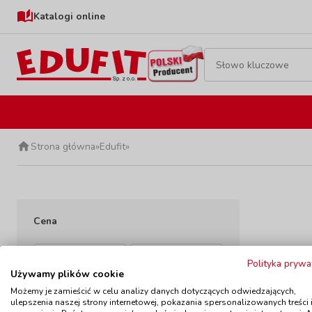
Katalogi online
Strona główna
»
Edufit
»
Cena
-
Polityka prywa
Używamy plików cookie
Możemy je zamieścić w celu analizy danych dotyczących odwiedzających,
Szybka dostawa
ulepszenia naszej strony internetowej, pokazania spersonalizowanych treści 