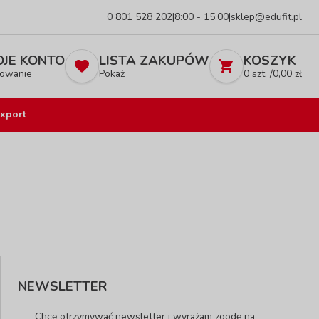
0 801 528 202
|
8:00 - 15:00
|
sklep@edufit.pl
JE KONTO
LISTA ZAKUPÓW
KOSZYK
owanie
Pokaż
0
szt. /
0,00
zł
xport
NEWSLETTER
Chcę otrzymywać newsletter i wyrażam zgodę na