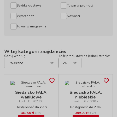
Szybka dostawa
Towar w promocji
Wyprzedaż
Nowości
Towar w magazynie
W tej kategorii znajdziecie:
Sortuj według:
Ilość produktów na jednej stronie:
Siedzisko FALA,
Siedzisko FALA,
waniliowe
niebieskie
kod: EDF702306
kod: EDF702305
Dostępność
do 7 dni
Dostępność
do 7 dni
369,00 zł
369,00 zł
z VAT
z VAT