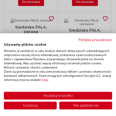
Do koszyka
Do koszyka
Siedzisko FALA,
Siedzisko FALA,
zielone
czerwone
kod: EDF702304
kod: EDF702303
Polityka prywatności
Dostępność
do 7 dni
Używamy plików cookie
Dostępność
do 7 dni
369,00 zł
369,00 zł
Możemy je zamieścić w celu analizy danych dotyczących odwiedzających,
z VAT
z VAT
ulepszenia naszej strony internetowej, pokazania spersonalizowanych
Do koszyka
Do koszyka
treści i zapewnienia Państwu wspaniałego doświadczenia na stronie
internetowej. Aby uzyskać więcej informacji na temat plików cookie,
których używamy, otwórz ustawienia.
Dane są gromadzone w celu personalizacji reklam i pomiaru skuteczności
kampanii reklamowych. Dane mogą być udostępniane Google LLC, więcej
informacji można znaleźć
tutaj
.
Siedzisko FALA,
Siedzisko FALA,
żółte
pomarańczowe
kod: EDF702301
kod: EDF702302
Akceptuj wszystko
Dostępność
do 7 dni
Dostępność
do 7 dni
Dostosuj
Nie zgadzam się
369,00 zł
369,00 zł
z VAT
z VAT
Do koszyka
Do koszyka