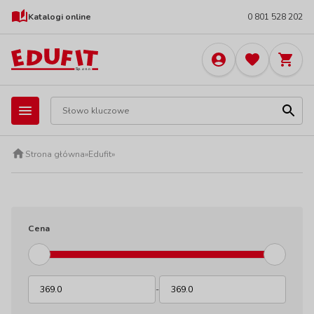
Katalogi online
0 801 528 202
Strona główna
»
Edufit
»
Cena
-