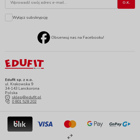
Wyłącz subskrypcję
Obserwuj nas na Facebooku!
Edufit sp. z o.o.
ul. Krakowska 9
34-143 Lanckorona
Polska
sklep@edufit.pl
0 801 528 202