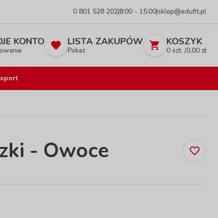
0 801 528 202
|
8:00 - 15:00
|
sklep@edufit.pl
JE KONTO
LISTA ZAKUPÓW
KOSZYK
owanie
Pokaż
0
szt. /
0,00
zł
xport
zki - Owoce