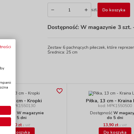
szt.
Do koszyka
Dostępność:
W magazynie 3 szt.
-
tności
Zestaw 6 pachnących piłeczek, które reprez
Średnica: 25 cm
i
Aby
ampanii
można
łka, 13 cm - Kropki
Piłka, 13 cm - Kraina
kod: MPK1550130
kod: MPK1550500
stępność
W magazynie
Dostępność
W magazy
do 5 dni
do 5 dni
14,90 zł
13,90 zł
z VAT
z VAT
Do koszyka
Do koszyka