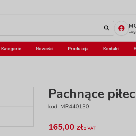
MO
Log
Kategorie
Nowości
Produkcja
Kontakt
E
Pachnące piłec
kod: MR440130
165,00 zł
z VAT