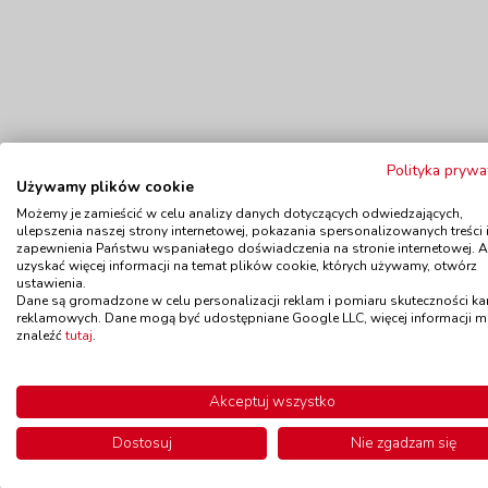
Polityka prywa
Używamy plików cookie
Możemy je zamieścić w celu analizy danych dotyczących odwiedzających,
ulepszenia naszej strony internetowej, pokazania spersonalizowanych treści 
zapewnienia Państwu wspaniałego doświadczenia na stronie internetowej. 
Polecamy
uzyskać więcej informacji na temat plików cookie, których używamy, otwórz
ustawienia.
Dane są gromadzone w celu personalizacji reklam i pomiaru skuteczności k
reklamowych. Dane mogą być udostępniane Google LLC, więcej informacji 
znaleźć
tutaj
.
Piłeczki piankowe, 6 szt.
Pi
kod: MR570600
Akceptuj wszystko
Dostępność
W magazynie 2 szt.
Do
do 5 dni
Dostosuj
Nie zgadzam się
109,00 zł
z VAT
Do koszyka