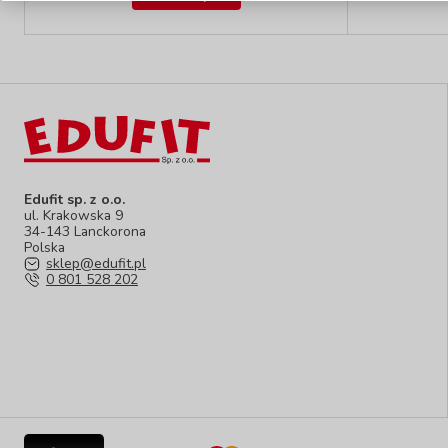
Edufit sp. z o.o.
ul. Krakowska 9
34-143 Lanckorona
Polska
sklep@edufit.pl
0 801 528 202