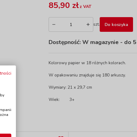
85,90 zł
z VAT
szt.
Do koszyka
Dostępność:
W magazynie
- do 5
Kolorowy papier w 18 różnych kolorach.
tności
W opakowaniu znajduje się 180 arkuszy.
Wymiary: 21 x 29,7 cm
i
Aby
Wiek:
3+
ampanii
można