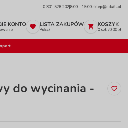
0 801 528 202
|
8:00 - 15:00
|
sklep@edufit.pl
JE KONTO
LISTA ZAKUPÓW
KOSZYK
owanie
Pokaż
0
szt. /
0,00
zł
xport
y do wycinania -