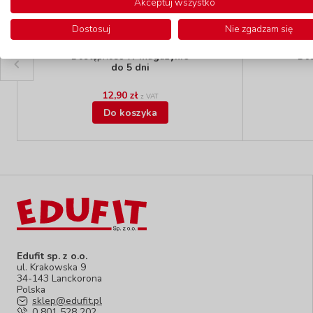
Akceptuj wszystko
Papier kolorowy błyszczący - gruby
Kolor
Dostosuj
Nie zgadzam się
kod: FL750
Dostępność
W magazynie
Do
do 5 dni
12,90 zł
z VAT
Do koszyka
Edufit sp. z o.o.
ul. Krakowska 9
34-143 Lanckorona
Polska
sklep@edufit.pl
0 801 528 202