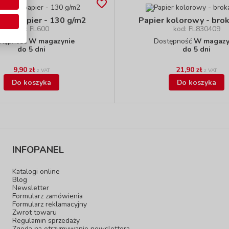
owy papier - 130 g/m2
Papier kolorowy - bro
kod: FL600
kod: FL830409
stępność
W magazynie
Dostępność
W magazy
do 5 dni
do 5 dni
9,90 zł
21,90 zł
z VAT
z VAT
Do koszyka
Do koszyka
INFOPANEL
Katalogi online
Blog
Newsletter
Formularz zamówienia
Formularz reklamacyjny
Zwrot towaru
Regulamin sprzedaży
Zgoda na otrzymywanie newslettera