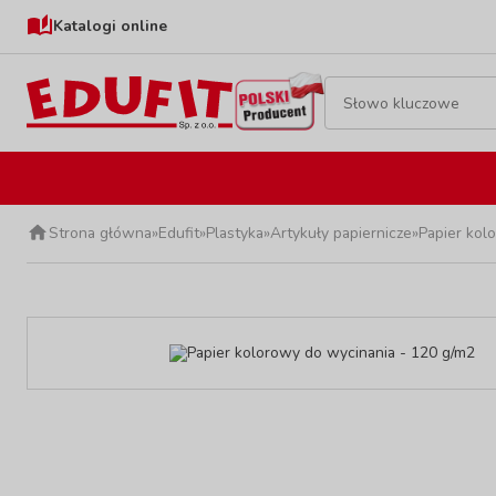
Katalogi online
Strona główna
»
Edufit
»
Plastyka
»
Artykuły papiernicze
»
Papier kol