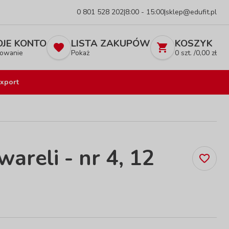
0 801 528 202
|
8:00 - 15:00
|
sklep@edufit.pl
JE KONTO
LISTA ZAKUPÓW
KOSZYK
owanie
Pokaż
0
szt. /
0,00
zł
xport
areli - nr 4, 12