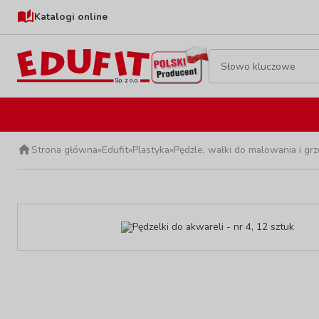
Katalogi online
Strona główna
»
Edufit
»
Plastyka
»
Pędzle, wałki do malowania i grz