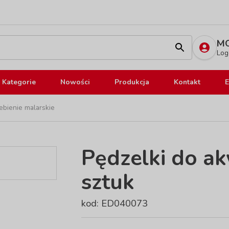
MO
Log
Kategorie
Nowości
Produkcja
Kontakt
E
ebienie malarskie
Pędzelki do akw
sztuk
kod: ED040073