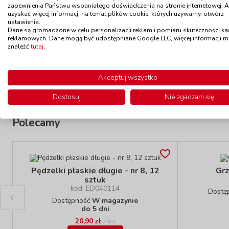
zapewnienia Państwu wspaniałego doświadczenia na stronie internetowej. 
Pędzelki do akwareli - nr 1, 12
Pędzelk
uzyskać więcej informacji na temat plików cookie, których używamy, otwórz
sztuk
ustawienia.
kod: ED040070
Dane są gromadzone w celu personalizacji reklam i pomiaru skuteczności k
Dostępność
W magazynie
D
reklamowych. Dane mogą być udostępniane Google LLC, więcej informacji 
do 5 dni
znaleźć
tutaj
.
15,90 zł
z VAT
Do koszyka
Akceptuj wszystko
Dostosuj
Nie zgadzam się
Polecamy
Pędzelki płaskie długie - nr 8, 12
Grz
sztuk
kod: ED040114
Dostę
Dostępność
W magazynie
do 5 dni
20,90 zł
z VAT