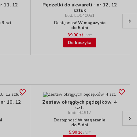
r 11, 12
Pędzelki do akwareli - nr 12, 12
sztuk
kod: ED040081
3 szt.
Dostępność
W magazynie
do 5 dni
39,90 zł
z VAT
Do koszyka
 nr 10, 12
Zestaw okrągłych pędzęlków, 4
szt.
kod: JR4917
ni
Dostępność
W magazynie
do 5 dni
5,90 zł
z VAT