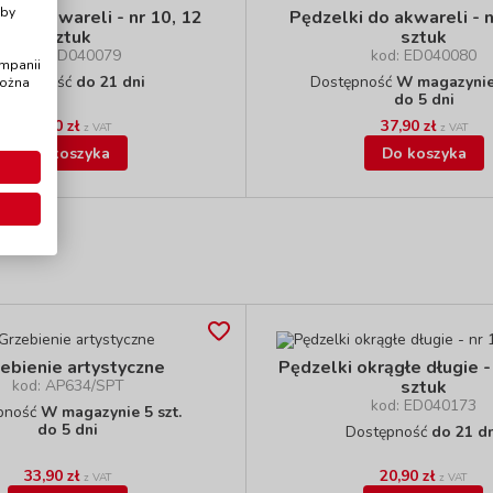
Aby
i do akwareli - nr 10, 12
Pędzelki do akwareli - n
sztuk
sztuk
kod: ED040079
kod: ED040080
ampanii
ostępność
do 21 dni
Dostępność
W magazynie 
można
do 5 dni
29,90 zł
37,90 zł
z VAT
z VAT
Do koszyka
Do koszyka
ebienie artystyczne
Pędzelki okrągłe długie -
kod: AP634/SPT
sztuk
kod: ED040173
pność
W magazynie 5 szt.
do 5 dni
Dostępność
do 21 d
33,90 zł
20,90 zł
z VAT
z VAT