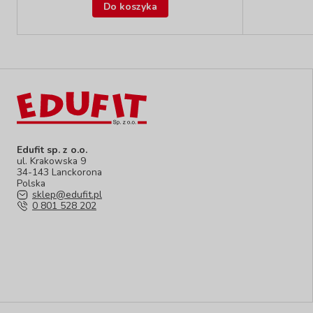
Do koszyka
Edufit sp. z o.o.
ul. Krakowska 9
34-143 Lanckorona
Polska
sklep@edufit.pl
0 801 528 202