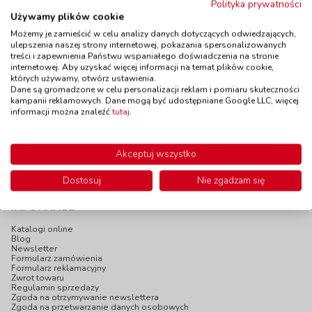
Memo dźwiękowe
Polityka prywatności
Wyzwania -
Używamy plików cookie
kod: GO56683
Inteligencja
Dostępność
W magazynie
Możemy je zamieścić w celu analizy danych dotyczących odwiedzających,
wieloraka
do 5 dni
ulepszenia naszej strony internetowej, pokazania spersonalizowanych
kod: AK20005
treści i zapewnienia Państwu wspaniałego doświadczenia na stronie
Dostępność
W magazynie
internetowej. Aby uzyskać więcej informacji na temat plików cookie,
1 szt.
których używamy, otwórz ustawienia.
do 5 dni
Dane są gromadzone w celu personalizacji reklam i pomiaru skuteczności
115,00 zł
125,00 zł
z VAT
z VAT
kampanii reklamowych. Dane mogą być udostępniane Google LLC, więcej
informacji można znaleźć
tutaj
.
Do koszyka
Do koszyka
Akceptuj wszystko
Dostosuj
Nie zgadzam się
INFOPANEL
Katalogi online
Blog
Newsletter
Formularz zamówienia
Formularz reklamacyjny
Zwrot towaru
Regulamin sprzedaży
Zgoda na otrzymywanie newslettera
Zgoda na przetwarzanie danych osobowych