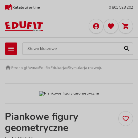
Katalogi online
0 801 528 202
Strona główna
»
Edufit
»
Edukacja
»
Stymulacja rozwoju
Piankowe figury
geometryczne