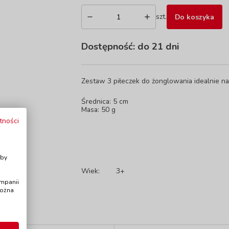
szt.
Do koszyka
Dostępność:
do 21 dni
Zestaw 3 piłeczek do żonglowania idealnie nad
Średnica: 5 cm
Masa: 50 g
tności
i
Aby
Wiek:
3+
ampanii
można