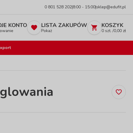
0 801 528 202
|
8:00 - 15:00
|
sklep@edufit.pl
JE KONTO
LISTA ZAKUPÓW
KOSZYK
owanie
Pokaż
0
szt. /
0,00
zł
xport
nglowania