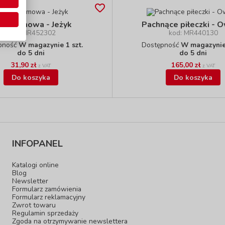
łka gumowa - Jeżyk
Pachnące piłeczki - 
kod: MR452302
kod: MR440130
pność
W magazynie 1 szt.
Dostępność
W magazynie 
do 5 dni
do 5 dni
31,90 zł
165,00 zł
z VAT
z VAT
Do koszyka
Do koszyka
INFOPANEL
Katalogi online
Blog
Newsletter
Formularz zamówienia
Formularz reklamacyjny
Zwrot towaru
Regulamin sprzedaży
Zgoda na otrzymywanie newslettera