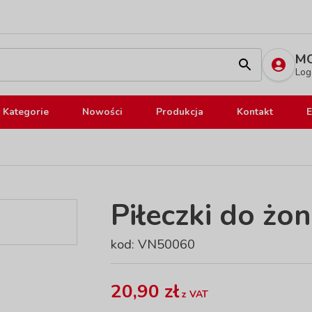
MO
Log
Kategorie
Nowości
Produkcja
Kontakt
E
Piłeczki do żo
kod: VN50060
20,90 zł
z VAT