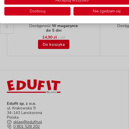
Akceptuj wszystko
Dostosuj
Nie zgadzam się
Piłka, 13 cm - Kropki
Pi
kod: MPK1550130
Dostępność
W magazynie
Dostę
do 5 dni
14,90 zł
z VAT
Do koszyka
Edufit sp. z o.o.
ul. Krakowska 9
34-143 Lanckorona
Polska
sklep@edufit.pl
0 801 528 202