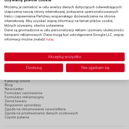
Pieniądze do
Używamy plików cookie
odważnikami
zabawy - Euro
kod: VT53770
Możemy je zamieścić w celu analizy danych dotyczących odwiedzających,
kod: EF54514
ulepszenia naszej strony internetowej, pokazania spersonalizowanych
Dostępność
W magazynie
treści i zapewnienia Państwu wspaniałego doświadczenia na stronie
Dostępność
do 10 dni
2 szt.
internetowej. Aby uzyskać więcej informacji na temat plików cookie,
do 5 dni
których używamy, otwórz ustawienia.
10,90 zł
30,90 zł
z VAT
z VAT
Dane są gromadzone w celu personalizacji reklam i pomiaru skuteczności
Do koszyka
Do koszyka
kampanii reklamowych. Dane mogą być udostępniane Google LLC, więcej
informacji można znaleźć
tutaj
.
Akceptuj wszystko
Dostosuj
Nie zgadzam się
INFOPANEL
Katalogi online
Blog
Newsletter
Formularz zamówienia
Formularz reklamacyjny
Zwrot towaru
Regulamin sprzedaży
Zgoda na otrzymywanie newslettera
Zgoda na przetwarzanie danych osobowych
Częste pytania