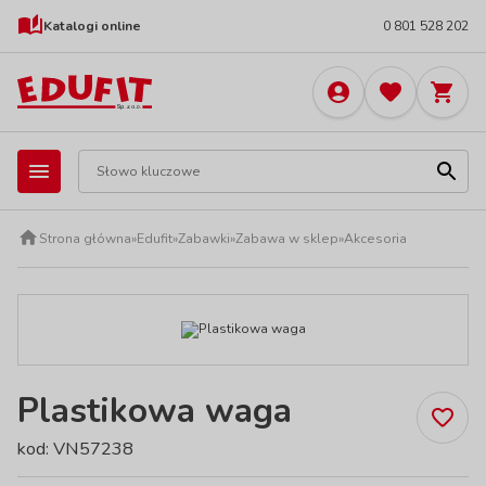
Katalogi online
0 801 528 202
Strona główna
»
Edufit
»
Zabawki
»
Zabawa w sklep
»
Akcesoria
Plastikowa waga
kod: VN57238