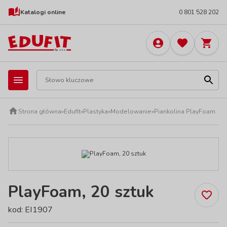
Katalogi online
0 801 528 202
Strona główna
»
Edufit
»
Plastyka
»
Modelowanie
»
Piankolina PlayFoam
PlayFoam, 20 sztuk
kod: EI1907