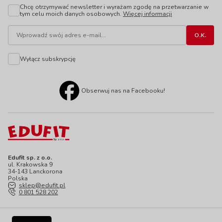
Chcę otrzymywać newsletter i wyrażam zgodę na przetwarzanie w
tym celu moich danych osobowych.
Więcej informacji
Wyłącz subskrypcję
Obserwuj nas na Facebooku!
Edufit sp. z o.o.
ul. Krakowska 9
34-143 Lanckorona
Polska
sklep@edufit.pl
0 801 528 202