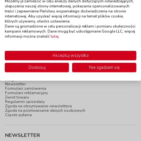
Taca do różnych gier
Możemy je zamieścić w celu analizy danych dotyczących odwiedzających,
kod: TS1004
ulepszenia naszej strony internetowej, pokazania spersonalizowanych
treści i zapewnienia Państwu wspaniałego doświadczenia na stronie
Dostępność
W magazynie
internetowej. Aby uzyskać więcej informacji na temat plików cookie,
do 5 dni
których używamy, otwórz ustawienia.
125,00 zł
z VAT
Dane są gromadzone w celu personalizacji reklam i pomiaru skuteczności
kampanii reklamowych. Dane mogą być udostępniane Google LLC, więcej
Do koszyka
informacji można znaleźć
tutaj
.
Akceptuj wszystko
INFOPANEL
Dostosuj
Nie zgadzam się
Katalogi online
Blog
Newsletter
Formularz zamówienia
Formularz reklamacyjny
Zwrot towaru
Regulamin sprzedaży
Zgoda na otrzymywanie newslettera
Zgoda na przetwarzanie danych osobowych
Częste pytania
NEWSLETTER